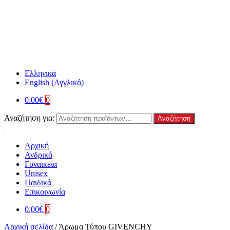
Ελληνικά
English
(
Αγγλικά
)
0.00
€
0
Αναζήτηση για:
Αναζήτηση
Αρχική
Ανδρικά
Γυναικεία
Unisex
Παιδικά
Επικοινωνία
0.00
€
0
Αρχική σελίδα
/
Άρωμα Τύπου GIVENCHY