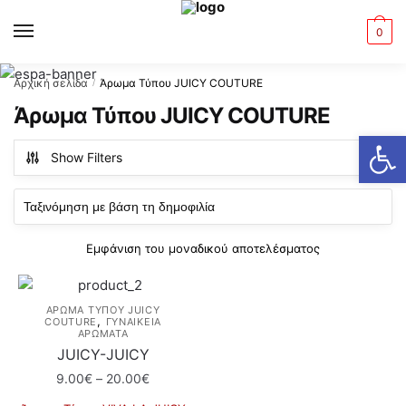
Skip
Skip
to
to
MENU
0
navigation
content
Αρχική σελίδα
Άρωμα Τύπου JUICY COUTURE
/
Άρωμα Τύπου JUICY COUTURE
Ανοίξτε τη γραμμή εργαλείων
Show Filters
Εμφάνιση του μοναδικού αποτελέσματος
ΆΡΩΜΑ ΤΎΠΟΥ JUICY
,
COUTURE
ΓΥΝΑΙΚΕΙΑ
ΑΡΩΜΑΤΑ
JUICY-JUICY
Price
9.00
€
–
20.00
€
range: