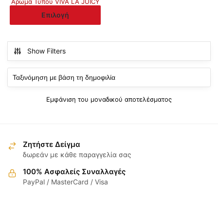
Άρωμα Τύπου VIVA LA JUICY
9.00€
Αυτό
Επιλογή
through
το
20.00€
προϊόν
έχει
Show Filters
πολλαπλές
παραλλαγές.
Οι
επιλογές
Εμφάνιση του μοναδικού αποτελέσματος
μπορούν
να
επιλεγούν
στη
Ζητήστε Δείγμα
σελίδα
δωρεάν με κάθε παραγγελία σας
του
100% Ασφαλείς Συναλλαγές
προϊόντος
PayPal / MasterCard / Visa