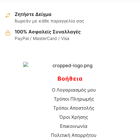
επιλεγούν
επιλεγούν
στη
στη
Ζητήστε Δείγμα
σελίδα
σελίδα
δωρεάν με κάθε παραγγελία σας
του
του
προϊόντος
100% Ασφαλείς Συναλλαγές
προϊόντος
PayPal / MasterCard / Visa
Βοήθεια
Ο Λογαριασμός μου
Τρόποι Πληρωμής
Τρόποι Αποστολής
Όροι Χρήσης
Επικοινωνία
Πολιτική Απορρήτου