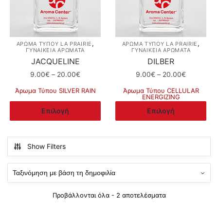
,
,
ΆΡΩΜΑ ΤΎΠΟΥ LA PRAIRIE
ΆΡΩΜΑ ΤΎΠΟΥ LA PRAIRIE
ΓΥΝΑΙΚΕΙΑ ΑΡΩΜΑΤΑ
ΓΥΝΑΙΚΕΙΑ ΑΡΩΜΑΤΑ
JACQUELINE
DILBER
Price
Price
9.00
€
–
20.00
€
9.00
€
–
20.00
€
range:
range:
Άρωμα Τύπου SILVER RAIN
Άρωμα Τύπου CELLULAR
9.00€
9.00€
ENERGIZING
Αυτό
through
through
Αυτό
Επιλογή
Επιλογή
το
20.00€
20.00€
το
προϊόν
προϊόν
έχει
έχει
Show Filters
πολλαπλές
πολλαπλές
παραλλαγές.
παραλλαγές.
Οι
Οι
επιλογές
επιλογές
μπορούν
Sorted
Προβάλλονται όλα - 2 αποτελέσματα
μπορούν
by
να
να
popularity