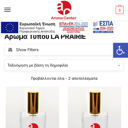
Skip
Skip
to
to
MENU
0
navigation
content
Αρχική σελίδα
Άρωμα Τύπου LA PRAIRIE
/
Άρωμα Τύπου LA PRAIRIE
Ανοίξτε τη γραμμή εργαλείων
Show Filters
Sorted
Προβάλλονται όλα - 2 αποτελέσματα
by
popularity