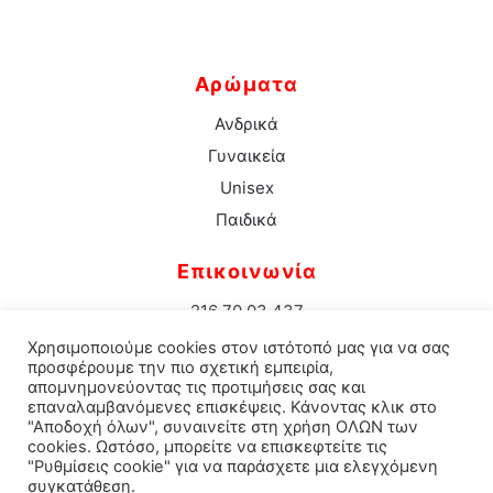
Αρώματα
Ανδρικά
Γυναικεία
Unisex
Παιδικά
Επικοινωνία
216 70 03 437
info@aromacenter.gr
Χρησιμοποιούμε cookies στον ιστότοπό μας για να σας
25ης Μαρτίου 1 Νέα Σμύρνη 171 21
προσφέρουμε την πιο σχετική εμπειρία,
απομνημονεύοντας τις προτιμήσεις σας και
επαναλαμβανόμενες επισκέψεις. Κάνοντας κλικ στο
"Αποδοχή όλων", συναινείτε στη χρήση ΟΛΩΝ των
cookies. Ωστόσο, μπορείτε να επισκεφτείτε τις
© 2021 Aroma Center. All rights reserved.
Κατασκευή
"Ρυθμίσεις cookie" για να παράσχετε μια ελεγχόμενη
συγκατάθεση.
Eshop Καταστηματος