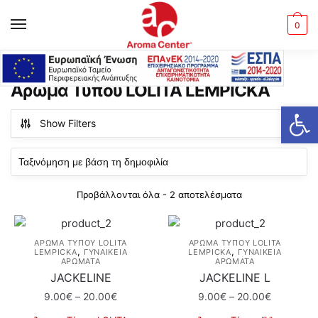
Skip
Skip
to
to
MENU
0
navigation
content
Αρχική σελίδα
Άρωμα Τύπου LOLITA LEMPICKA
/
Άρωμα Τύπου LOLITA LEMPICKA
Ανοίξτε τη γραμμή εργαλείων
Show Filters
Sorted
Προβάλλονται όλα - 2 αποτελέσματα
by
popularity
ΆΡΩΜΑ ΤΎΠΟΥ LOLITA
ΆΡΩΜΑ ΤΎΠΟΥ LOLITA
,
,
LEMPICKA
ΓΥΝΑΙΚΕΙΑ
LEMPICKA
ΓΥΝΑΙΚΕΙΑ
ΑΡΩΜΑΤΑ
ΑΡΩΜΑΤΑ
JACKELINE
JACKELINE L
Price
Price
9.00
€
–
20.00
€
9.00
€
–
20.00
€
range:
range: