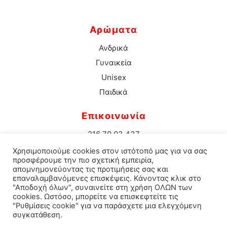
Αρώματα
Ανδρικά
Γυναικεία
Unisex
Παιδικά
Επικοινωνία
216 70 03 437
info@aromacenter.gr
Χρησιμοποιούμε cookies στον ιστότοπό μας για να σας
25ης Μαρτίου 1 Νέα Σμύρνη 171 21
προσφέρουμε την πιο σχετική εμπειρία,
απομνημονεύοντας τις προτιμήσεις σας και
επαναλαμβανόμενες επισκέψεις. Κάνοντας κλικ στο
"Αποδοχή όλων", συναινείτε στη χρήση ΟΛΩΝ των
cookies. Ωστόσο, μπορείτε να επισκεφτείτε τις
© 2021 Aroma Center. All rights reserved.
Κατασκευή
"Ρυθμίσεις cookie" για να παράσχετε μια ελεγχόμενη
συγκατάθεση.
Eshop Καταστηματος