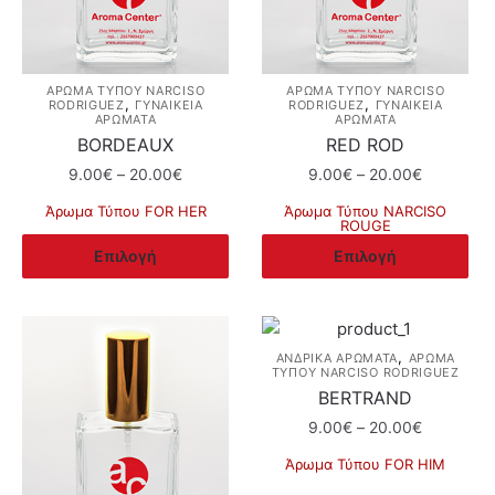
να
να
επιλεγούν
επιλεγούν
στη
στη
σελίδα
σελίδα
ΆΡΩΜΑ ΤΎΠΟΥ NARCISO
ΆΡΩΜΑ ΤΎΠΟΥ NARCISO
,
,
RODRIGUEZ
ΓΥΝΑΙΚΕΙΑ
RODRIGUEZ
ΓΥΝΑΙΚΕΙΑ
του
του
ΑΡΩΜΑΤΑ
ΑΡΩΜΑΤΑ
προϊόντος
προϊόντος
BORDEAUX
RED ROD
Price
Price
9.00
€
–
20.00
€
9.00
€
–
20.00
€
range:
range:
Άρωμα Τύπου FOR HER
Άρωμα Τύπου NARCISO
9.00€
9.00€
ROUGE
Αυτό
through
through
Αυτό
Επιλογή
Επιλογή
το
20.00€
20.00€
το
προϊόν
προϊόν
έχει
έχει
πολλαπλές
πολλαπλές
,
ΑΝΔΡΙΚΑ ΑΡΩΜΑΤΑ
ΆΡΩΜΑ
παραλλαγές.
ΤΎΠΟΥ NARCISO RODRIGUEZ
παραλλαγές.
Οι
BERTRAND
Οι
επιλογές
Price
9.00
€
–
20.00
€
επιλογές
μπορούν
range:
μπορούν
Άρωμα Τύπου FOR ΗΙΜ
να
9.00€
να
Αυτό