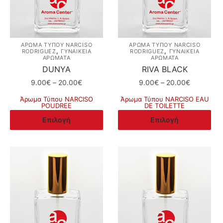
ΆΡΩΜΑ ΤΎΠΟΥ NARCISO
ΆΡΩΜΑ ΤΎΠΟΥ NARCISO
,
,
RODRIGUEZ
ΓΥΝΑΙΚΕΙΑ
RODRIGUEZ
ΓΥΝΑΙΚΕΙΑ
ΑΡΩΜΑΤΑ
ΑΡΩΜΑΤΑ
DUNYA
RIVA BLACK
Price
Price
9.00
€
–
20.00
€
9.00
€
–
20.00
€
range:
range:
Άρωμα Τύπου NARCISO
Άρωμα Τύπου NARCISO EAU
9.00€
9.00€
POUDREE
DE TOILETTE
through
through
Αυτό
Αυτό
Επιλογή
Επιλογή
20.00€
20.00€
το
το
προϊόν
προϊόν
έχει
έχει
πολλαπλές
πολλαπλές
παραλλαγές.
παραλλαγές.
Οι
Οι
επιλογές
επιλογές
μπορούν
μπορούν