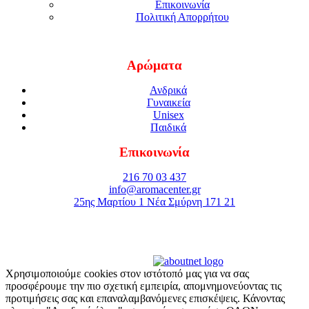
Επικοινωνία
Πολιτική Απορρήτου
Αρώματα
Ανδρικά
Γυναικεία
Unisex
Παιδικά
Επικοινωνία
216 70 03 437
info@aromacenter.gr
25ης Μαρτίου 1 Νέα Σμύρνη 171 21
© 2021 Aroma Center. All rights reserved.
Κατασκευή Eshop
Καταστηματος
Χρησιμοποιούμε cookies στον ιστότοπό μας για να σας
προσφέρουμε την πιο σχετική εμπειρία, απομνημονεύοντας τις
προτιμήσεις σας και επαναλαμβανόμενες επισκέψεις. Κάνοντας