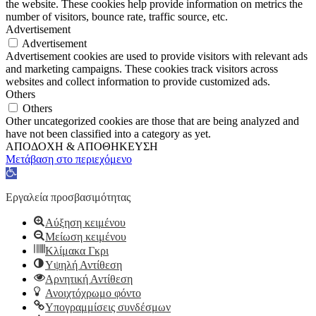
the website. These cookies help provide information on metrics the
number of visitors, bounce rate, traffic source, etc.
Advertisement
Advertisement
Advertisement cookies are used to provide visitors with relevant ads
and marketing campaigns. These cookies track visitors across
websites and collect information to provide customized ads.
Others
Others
Other uncategorized cookies are those that are being analyzed and
have not been classified into a category as yet.
ΑΠΟΔΟΧΗ & ΑΠΟΘΗΚΕΥΣΗ
Μετάβαση στο περιεχόμενο
Ανοίξτε
τη
γραμμή
Εργαλεία προσβασιμότητας
εργαλείων
Αύξηση κειμένου
Μείωση κειμένου
Κλίμακα Γκρι
Υψηλή Αντίθεση
Αρνητική Αντίθεση
Ανοιχτόχρωμο φόντο
Υπογραμμίσεις συνδέσμων