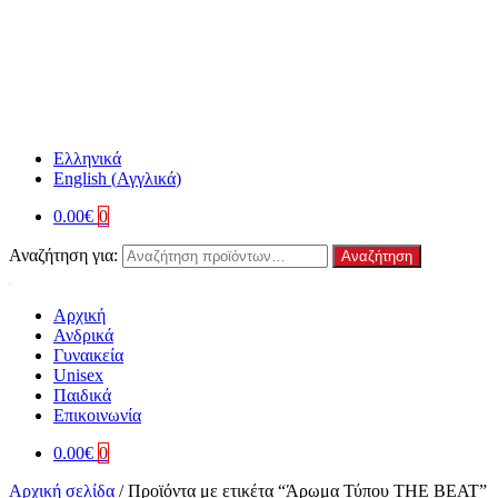
Ελληνικά
English
(
Αγγλικά
)
0.00
€
0
Αναζήτηση για:
Αναζήτηση
Αρχική
Ανδρικά
Γυναικεία
Unisex
Παιδικά
Επικοινωνία
0.00
€
0
Αρχική σελίδα
/
Προϊόντα με ετικέτα “Άρωμα Τύπου ΤΗΕ ΒΕΑΤ”