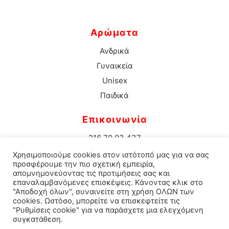
Αρώματα
Ανδρικά
Γυναικεία
Unisex
Παιδικά
Επικοινωνία
216 70 03 437
info@aromacenter.gr
Χρησιμοποιούμε cookies στον ιστότοπό μας για να σας
25ης Μαρτίου 1 Νέα Σμύρνη 171 21
προσφέρουμε την πιο σχετική εμπειρία,
απομνημονεύοντας τις προτιμήσεις σας και
επαναλαμβανόμενες επισκέψεις. Κάνοντας κλικ στο
"Αποδοχή όλων", συναινείτε στη χρήση ΟΛΩΝ των
cookies. Ωστόσο, μπορείτε να επισκεφτείτε τις
© 2021 Aroma Center. All rights reserved.
Κατασκευή
"Ρυθμίσεις cookie" για να παράσχετε μια ελεγχόμενη
συγκατάθεση.
Eshop Καταστηματος