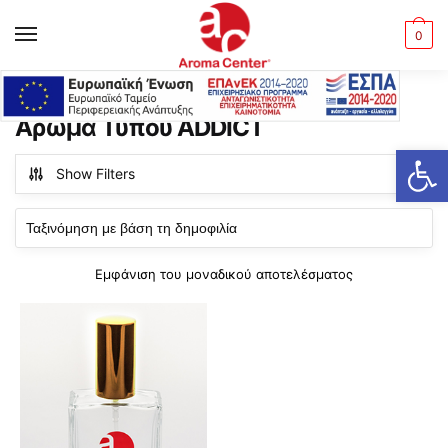
Skip
Skip
to
to
MENU
0
navigation
content
Αρχική σελίδα
Προϊόντα με ετικέτα “Άρωμα Τύπου ADDICT”
/
Άρωμα Τύπου ADDICT
Ανοίξτε τη γραμμή εργαλείων
Show Filters
Εμφάνιση του μοναδικού αποτελέσματος