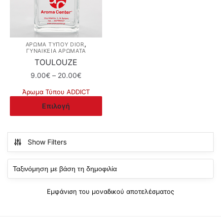
,
ΆΡΩΜΑ ΤΎΠΟΥ DIOR
ΓΥΝΑΙΚΕΙΑ ΑΡΩΜΑΤΑ
TOULOUZE
Price
9.00
€
–
20.00
€
range:
Άρωμα Τύπου ADDICT
9.00€
Αυτό
Επιλογή
through
το
20.00€
προϊόν
έχει
Show Filters
πολλαπλές
παραλλαγές.
Οι
επιλογές
Εμφάνιση του μοναδικού αποτελέσματος
μπορούν
να