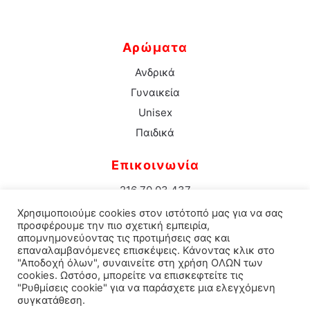
Αρώματα
Ανδρικά
Γυναικεία
Unisex
Παιδικά
Επικοινωνία
216 70 03 437
info@aromacenter.gr
Χρησιμοποιούμε cookies στον ιστότοπό μας για να σας
25ης Μαρτίου 1 Νέα Σμύρνη 171 21
προσφέρουμε την πιο σχετική εμπειρία,
απομνημονεύοντας τις προτιμήσεις σας και
επαναλαμβανόμενες επισκέψεις. Κάνοντας κλικ στο
"Αποδοχή όλων", συναινείτε στη χρήση ΟΛΩΝ των
cookies. Ωστόσο, μπορείτε να επισκεφτείτε τις
© 2021 Aroma Center. All rights reserved.
Κατασκευή
"Ρυθμίσεις cookie" για να παράσχετε μια ελεγχόμενη
συγκατάθεση.
Eshop Καταστηματος