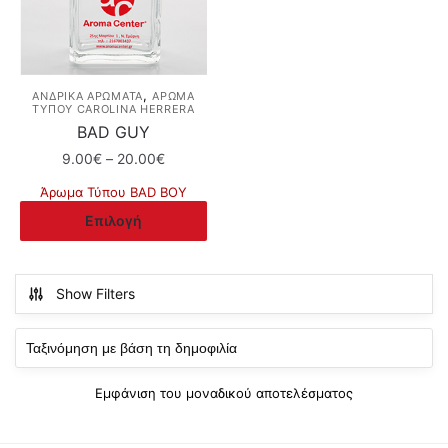
,
ΑΝΔΡΙΚΑ ΑΡΩΜΑΤΑ
ΆΡΩΜΑ
ΤΎΠΟΥ CAROLINA HERRERA
BAD GUY
Price
9.00
€
–
20.00
€
range:
Άρωμα Τύπου BAD BOY
9.00€
Αυτό
Επιλογή
through
το
20.00€
προϊόν
έχει
Show Filters
πολλαπλές
παραλλαγές.
Οι
επιλογές
Εμφάνιση του μοναδικού αποτελέσματος
μπορούν
να