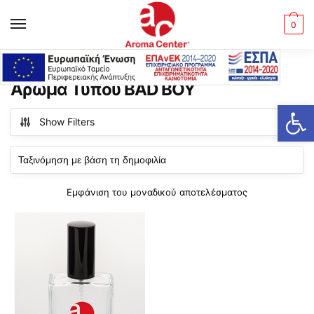
Skip
Skip
to
to
MENU
0
navigation
content
Αρχική σελίδα
Προϊόντα με ετικέτα “Άρωμα Τύπου BAD BOY”
/
Άρωμα Τύπου BAD BOY
Ανοίξτε τη γραμμή εργαλείων
Show Filters
Εμφάνιση του μοναδικού αποτελέσματος