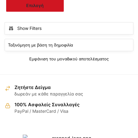
Αυτό
Επιλογή
through
το
20.00€
προϊόν
έχει
Show Filters
πολλαπλές
παραλλαγές.
Οι
επιλογές
Εμφάνιση του μοναδικού αποτελέσματος
μπορούν
να
επιλεγούν
στη
Ζητήστε Δείγμα
σελίδα
δωρεάν με κάθε παραγγελία σας
του
100% Ασφαλείς Συναλλαγές
προϊόντος
PayPal / MasterCard / Visa