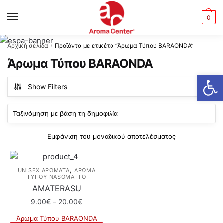
Skip
Skip
to
to
MENU
0
navigation
content
Αρχική σελίδα
Προϊόντα με ετικέτα “Άρωμα Τύπου BARAONDA”
/
Άρωμα Τύπου BARAONDA
Ανοίξτε τη γραμμή εργαλείων
Show Filters
Εμφάνιση του μοναδικού αποτελέσματος
,
UNISEX ΑΡΩΜΑΤΑ
ΆΡΩΜΑ
ΤΎΠΟΥ NASOMATTO
AMATERASU
Price
9.00
€
–
20.00
€
range:
Άρωμα Τύπου BARAONDA
9.00€