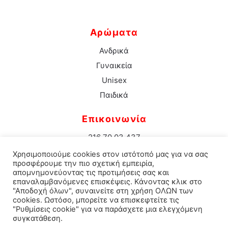
Αρώματα
Ανδρικά
Γυναικεία
Unisex
Παιδικά
Επικοινωνία
216 70 03 437
info@aromacenter.gr
Χρησιμοποιούμε cookies στον ιστότοπό μας για να σας
25ης Μαρτίου 1 Νέα Σμύρνη 171 21
προσφέρουμε την πιο σχετική εμπειρία,
απομνημονεύοντας τις προτιμήσεις σας και
επαναλαμβανόμενες επισκέψεις. Κάνοντας κλικ στο
"Αποδοχή όλων", συναινείτε στη χρήση ΟΛΩΝ των
cookies. Ωστόσο, μπορείτε να επισκεφτείτε τις
© 2021 Aroma Center. All rights reserved.
Κατασκευή
"Ρυθμίσεις cookie" για να παράσχετε μια ελεγχόμενη
συγκατάθεση.
Eshop Καταστηματος