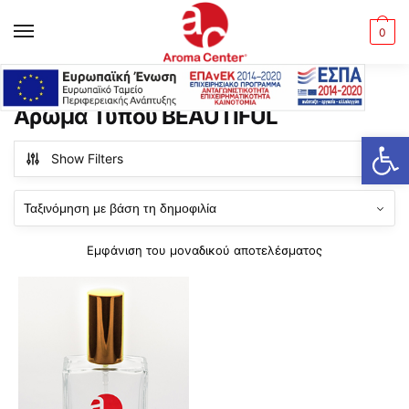
Skip
Skip
to
to
MENU
0
navigation
content
Αρχική σελίδα
Προϊόντα με ετικέτα “Άρωμα Τύπου BEAUTIFUL”
/
Άρωμα Τύπου BEAUTIFUL
Ανοίξτε τη γραμμή εργαλείων
Show Filters
Εμφάνιση του μοναδικού αποτελέσματος