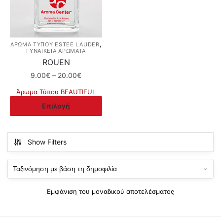
,
ΆΡΩΜΑ ΤΎΠΟΥ ESTEE LAUDER
ΓΥΝΑΙΚΕΙΑ ΑΡΩΜΑΤΑ
ROUEN
Price
9.00
€
–
20.00
€
range:
Άρωμα Τύπου BEAUTIFUL
9.00€
Αυτό
Επιλογή
through
το
20.00€
προϊόν
έχει
Show Filters
πολλαπλές
παραλλαγές.
Οι
επιλογές
Εμφάνιση του μοναδικού αποτελέσματος
μπορούν
να