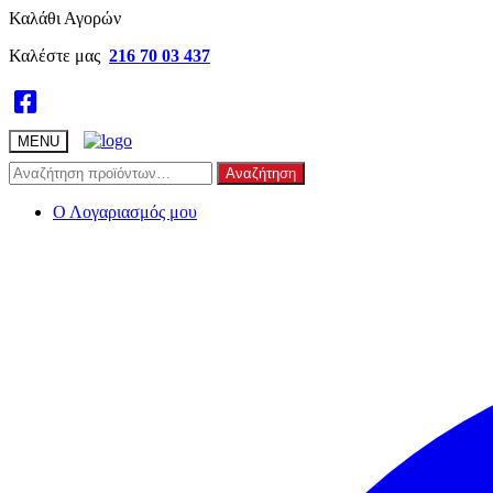
Skip
Skip
Καλάθι Αγορών
to
to
Καλέστε μας
216 70 03 437
navigation
content
MENU
Αναζήτηση
Αναζήτηση
για:
Ο Λογαριασμός μου