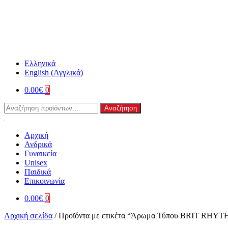
Ελληνικά
English
(
Αγγλικά
)
0.00
€
0
Αναζήτηση
Αναζήτηση
για:
Αρχική
Ανδρικά
Γυναικεία
Unisex
Παιδικά
Επικοινωνία
0.00
€
0
Αρχική σελίδα
/
Προϊόντα με ετικέτα “Άρωμα Τύπου BRIT RHY