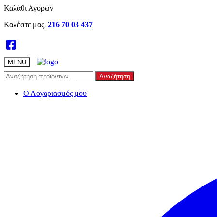
Skip
Skip
Καλάθι Αγορών
to
to
Καλέστε μας
216 70 03 437
navigation
content
MENU
Αναζήτηση
Αναζήτηση
για:
Ο Λογαριασμός μου