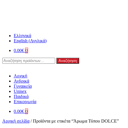
Ελληνικά
English
(
Αγγλικά
)
0.00
€
0
Αναζήτηση
Αναζήτηση
για:
Αρχική
Ανδρικά
Γυναικεία
Unisex
Παιδικά
Επικοινωνία
0.00
€
0
Αρχική σελίδα
/
Προϊόντα με ετικέτα “Άρωμα Τύπου DOLCE”