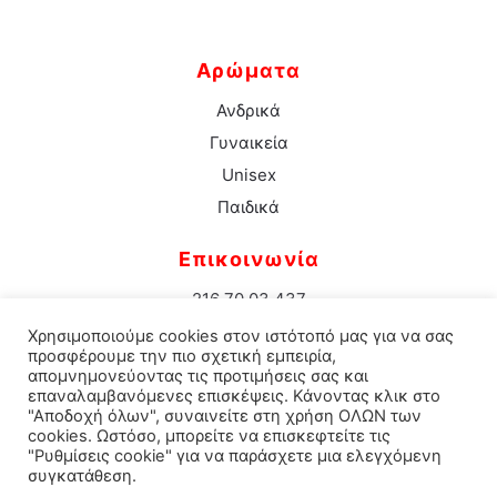
Αρώματα
Ανδρικά
Γυναικεία
Unisex
Παιδικά
Επικοινωνία
216 70 03 437
info@aromacenter.gr
Χρησιμοποιούμε cookies στον ιστότοπό μας για να σας
25ης Μαρτίου 1 Νέα Σμύρνη 171 21
προσφέρουμε την πιο σχετική εμπειρία,
απομνημονεύοντας τις προτιμήσεις σας και
επαναλαμβανόμενες επισκέψεις. Κάνοντας κλικ στο
"Αποδοχή όλων", συναινείτε στη χρήση ΟΛΩΝ των
cookies. Ωστόσο, μπορείτε να επισκεφτείτε τις
© 2021 Aroma Center. All rights reserved.
Κατασκευή
"Ρυθμίσεις cookie" για να παράσχετε μια ελεγχόμενη
συγκατάθεση.
Eshop Καταστηματος