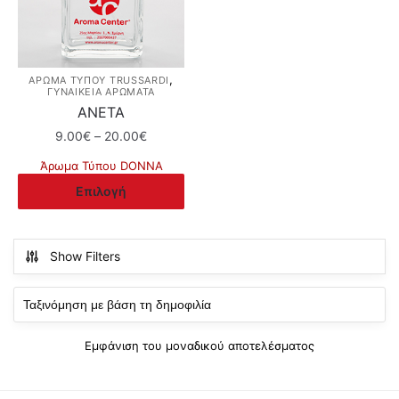
,
ΆΡΩΜΑ ΤΎΠΟΥ TRUSSARDI
ΓΥΝΑΙΚΕΙΑ ΑΡΩΜΑΤΑ
ΑΝΕΤΑ
Price
9.00
€
–
20.00
€
range:
Άρωμα Τύπου DONNA
9.00€
Αυτό
Επιλογή
through
το
20.00€
προϊόν
έχει
Show Filters
πολλαπλές
παραλλαγές.
Οι
επιλογές
Εμφάνιση του μοναδικού αποτελέσματος
μπορούν
να