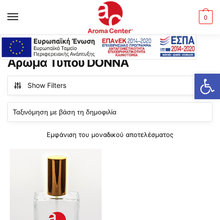
Skip
Skip
to
to
MENU
0
navigation
content
Αρχική σελίδα
Προϊόντα με ετικέτα “Άρωμα Τύπου DONNA”
/
Άρωμα Τύπου DONNA
Ανοίξτε τη γραμμή εργαλείων
Show Filters
Εμφάνιση του μοναδικού αποτελέσματος