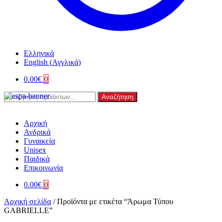
Ελληνικά
English
(
Αγγλικά
)
0.00
€
0
Αναζήτηση
Αναζήτηση
για:
Αρχική
Ανδρικά
Γυναικεία
Unisex
Παιδικά
Επικοινωνία
0.00
€
0
Αρχική σελίδα
/
Προϊόντα με ετικέτα “Άρωμα Τύπου
GABRIELLE”