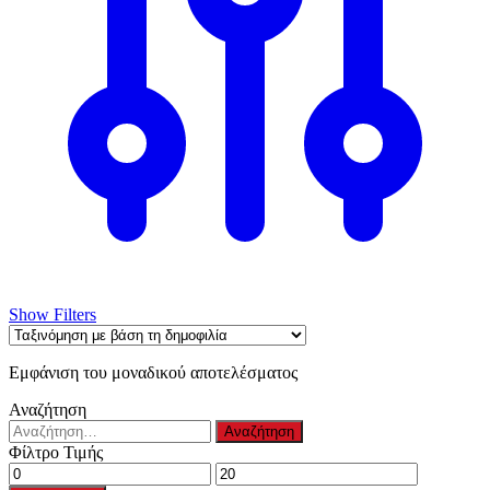
στη
σελίδα
του
προϊόντος
Show Filters
Εμφάνιση του μοναδικού αποτελέσματος
Αναζήτηση
Αναζήτηση
για:
Φίλτρο Τιμής
Ελάχιστη
Μέγιστη