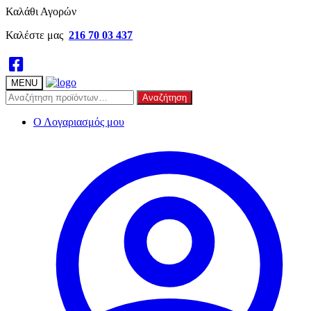
Skip
Skip
Καλάθι Αγορών
to
to
Καλέστε μας
216 70 03 437
navigation
content
MENU
Αναζήτηση
Αναζήτηση
για:
Ο Λογαριασμός μου