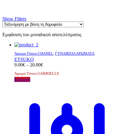
Show Filters
Εμφάνιση του μοναδικού αποτελέσματος
Άρωμα Τύπου CHANEL
,
ΓΥΝΑΙΚΕΙΑ ΑΡΩΜΑΤΑ
ETSUKO
Price
9.00
€
–
20.00
€
range:
Άρωμα Τύπου GABRIELLE
9.00€
Αυτό
Επιλογή
through
το
20.00€
προϊόν
έχει
πολλαπλές
παραλλαγές.
Οι
επιλογές
μπορούν
να
επιλεγούν