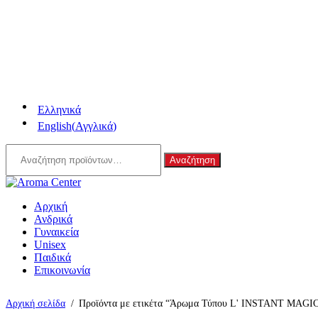
Ελληνικά
English
(
Αγγλικά
)
Αναζήτηση
Αναζήτηση
για:
Αρχική
Ανδρικά
Γυναικεία
Unisex
Παιδικά
Επικοινωνία
Αρχική σελίδα
/
Προϊόντα με ετικέτα “Άρωμα Τύπου L' INSTANT MAGI