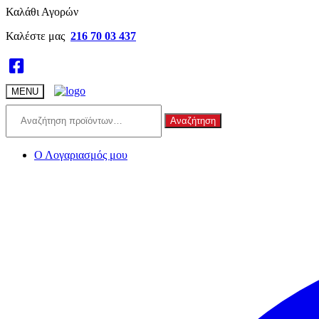
Skip
Skip
Καλάθι Αγορών
to
to
Καλέστε μας
216 70 03 437
navigation
content
MENU
Αναζήτηση
Αναζήτηση
για:
Ο Λογαριασμός μου