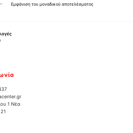
Εμφάνιση του μοναδικού αποτελέσματος
λαγές
a
ωνία
437
center.gr
ου 1 Νέα
 21