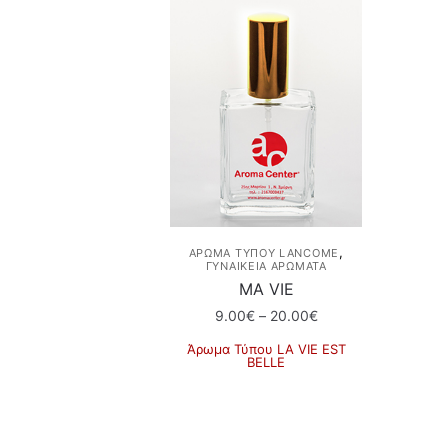
,
ΆΡΩΜΑ ΤΎΠΟΥ LANCOME
ΓΥΝΑΙΚΕΙΑ ΑΡΩΜΑΤΑ
ΜΑ VIE
Price
9.00
€
–
20.00
€
range:
Άρωμα Τύπου LA VIE EST
9.00€
BELLE
through
Αυτό
20.00€
το
προϊόν