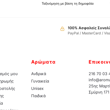
έχει
πολλαπλές
παραλλαγές.
Οι
επιλογές
100% Ασφαλείς Συναλ
PayPal / MasterCard / Vis
μπορούν
να
επιλεγούν
στη
σελίδα
Αρώματα
Επικοιν
του
προϊόντος
σμός μου
Ανδρικά
216 70 03 
info@aroma
ληρωμής
Γυναικεία
25ης Μαρτί
οστολής
Unisex
Σμύρνη 171
ης
Παιδικά
ία