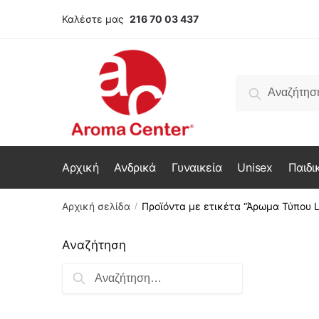
Skip
Skip
Καλέστε μας
216 70 03 437
to
to
navigation
content
Αναζήτηση
Αναζήτηση
για:
Αρχική
Ανδρικά
Γυναικεία
Unisex
Παιδι
Αρχική σελίδα
Προϊόντα με ετικέτα “Άρωμα Τύπου L
/
Αναζήτηση
Αναζήτηση
για: