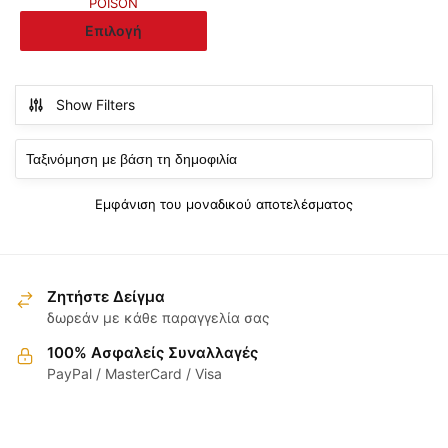
POISON
through
Αυτό
Επιλογή
20.00€
το
προϊόν
έχει
Show Filters
πολλαπλές
παραλλαγές.
Οι
επιλογές
Εμφάνιση του μοναδικού αποτελέσματος
μπορούν
να
επιλεγούν
στη
Ζητήστε Δείγμα
σελίδα
δωρεάν με κάθε παραγγελία σας
του
100% Ασφαλείς Συναλλαγές
προϊόντος
PayPal / MasterCard / Visa