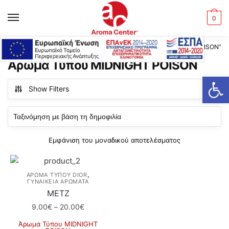
Skip
Skip
to
to
MENU
0
navigation
content
Αρχική σελίδα
Προϊόντα με ετικέτα “Άρωμα Τύπου MIDNIGHT POISON”
/
Άρωμα Τύπου MIDNIGHT POISON
Ανοίξτε τη γραμμή εργαλείων
Show Filters
Εμφάνιση του μοναδικού αποτελέσματος
,
ΆΡΩΜΑ ΤΎΠΟΥ DIOR
ΓΥΝΑΙΚΕΙΑ ΑΡΩΜΑΤΑ
ΜΕΤΖ
Price
9.00
€
–
20.00
€
range:
Άρωμα Τύπου MIDNIGHT
9.00€