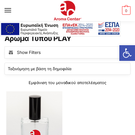
Skip
Skip
to
to
MENU
0
navigation
content
Αρχική σελίδα
Προϊόντα με ετικέτα “Άρωμα Τύπου PLAY”
/
Άρωμα Τύπου PLAY
Ανοίξτε τη γραμμή εργαλείων
Show Filters
Εμφάνιση του μοναδικού αποτελέσματος