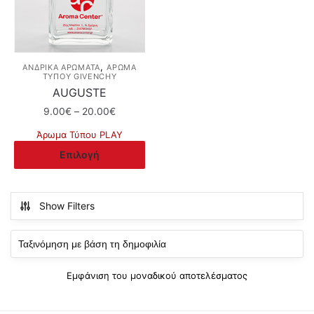
,
ΑΝΔΡΙΚΑ ΑΡΩΜΑΤΑ
ΆΡΩΜΑ
ΤΎΠΟΥ GIVENCHY
AUGUSTE
Price
9.00
€
–
20.00
€
range:
Άρωμα Τύπου PLAY
9.00€
Αυτό
Επιλογή
through
το
20.00€
προϊόν
έχει
Show Filters
πολλαπλές
παραλλαγές.
Οι
επιλογές
Εμφάνιση του μοναδικού αποτελέσματος
μπορούν
να