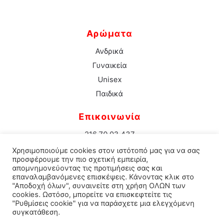
Αρώματα
Ανδρικά
Γυναικεία
Unisex
Παιδικά
Επικοινωνία
216 70 03 437
info@aromacenter.gr
Χρησιμοποιούμε cookies στον ιστότοπό μας για να σας
25ης Μαρτίου 1 Νέα Σμύρνη 171 21
προσφέρουμε την πιο σχετική εμπειρία,
απομνημονεύοντας τις προτιμήσεις σας και
επαναλαμβανόμενες επισκέψεις. Κάνοντας κλικ στο
"Αποδοχή όλων", συναινείτε στη χρήση ΟΛΩΝ των
cookies. Ωστόσο, μπορείτε να επισκεφτείτε τις
© 2021 Aroma Center. All rights reserved.
Κατασκευή
"Ρυθμίσεις cookie" για να παράσχετε μια ελεγχόμενη
συγκατάθεση.
Eshop Καταστηματος