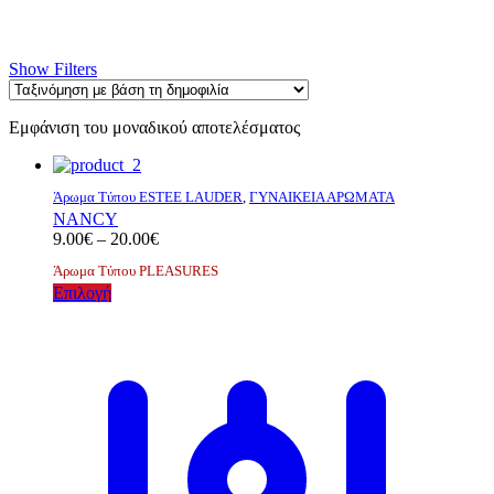
Show Filters
Εμφάνιση του μοναδικού αποτελέσματος
Άρωμα Τύπου ESTEE LAUDER
,
ΓΥΝΑΙΚΕΙΑ ΑΡΩΜΑΤΑ
NANCY
Price
9.00
€
–
20.00
€
range:
Άρωμα Τύπου PLEASURES
9.00€
Αυτό
Επιλογή
through
το
20.00€
προϊόν
έχει
πολλαπλές
παραλλαγές.
Οι
επιλογές
μπορούν
να
επιλεγούν