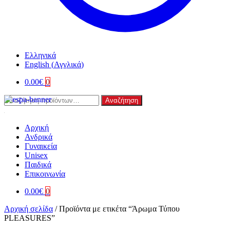
Ελληνικά
English
(
Αγγλικά
)
0.00
€
0
Αναζήτηση
Αναζήτηση
για:
Αρχική
Ανδρικά
Γυναικεία
Unisex
Παιδικά
Επικοινωνία
0.00
€
0
Αρχική σελίδα
/
Προϊόντα με ετικέτα “Άρωμα Τύπου
PLEASURES”