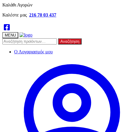
Skip
Skip
Καλάθι Αγορών
to
to
Καλέστε μας
216 70 03 437
navigation
content
MENU
Αναζήτηση
Αναζήτηση
για:
Ο Λογαριασμός μου