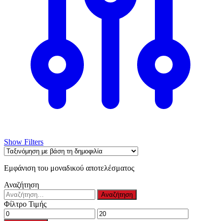
στη
σελίδα
του
προϊόντος
Show Filters
Εμφάνιση του μοναδικού αποτελέσματος
Αναζήτηση
Αναζήτηση
για:
Φίλτρο Τιμής
Ελάχιστη
Μέγιστη