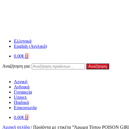
Ελληνικά
English
(
Αγγλικά
)
0.00
€
0
Αναζήτηση για:
Αναζήτηση
Αρχική
Ανδρικά
Γυναικεία
Unisex
Παιδικά
Επικοινωνία
0.00
€
0
Αρχική σελίδα
/
Προϊόντα με ετικέτα “Άρωμα Τύπου POISON GIR