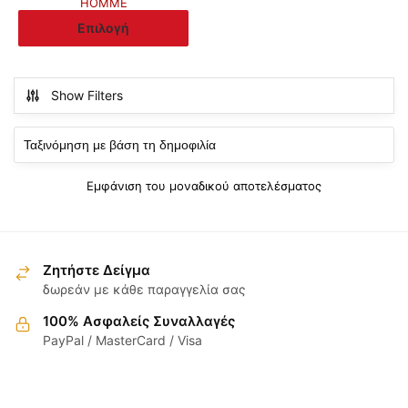
ΗΟΜΜΕ
through
Αυτό
Επιλογή
20.00€
το
προϊόν
έχει
Show Filters
πολλαπλές
παραλλαγές.
Οι
επιλογές
Εμφάνιση του μοναδικού αποτελέσματος
μπορούν
να
επιλεγούν
στη
Ζητήστε Δείγμα
σελίδα
δωρεάν με κάθε παραγγελία σας
του
100% Ασφαλείς Συναλλαγές
προϊόντος
PayPal / MasterCard / Visa