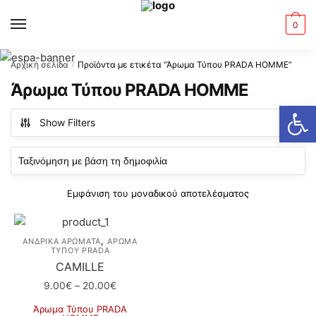
Skip
Skip
to
to
MENU
0
navigation
content
Αρχική σελίδα
Προϊόντα με ετικέτα “Άρωμα Τύπου PRADA ΗΟΜΜΕ”
/
Άρωμα Τύπου PRADA ΗΟΜΜΕ
Ανοίξτε τη γραμμή εργαλείων
Show Filters
Εμφάνιση του μοναδικού αποτελέσματος
,
ΑΝΔΡΙΚΑ ΑΡΩΜΑΤΑ
ΆΡΩΜΑ
ΤΎΠΟΥ PRADA
CAMILLE
Price
9.00
€
–
20.00
€
range:
Άρωμα Τύπου PRADA
9.00€