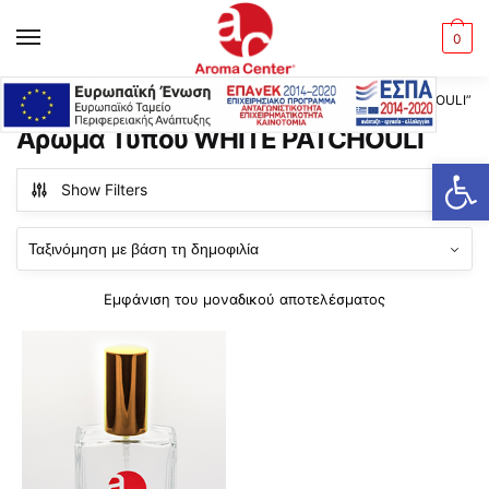
Skip
Skip
to
to
MENU
0
navigation
content
Αρχική σελίδα
Προϊόντα με ετικέτα “Άρωμα Τύπου WHITE PATCHOULI”
/
Άρωμα Τύπου WHITE PATCHOULI
Ανοίξτε τη γραμμή εργαλείων
Show Filters
Εμφάνιση του μοναδικού αποτελέσματος