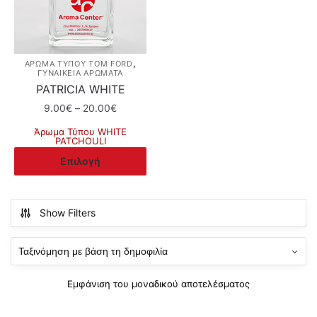
,
ΆΡΩΜΑ ΤΎΠΟΥ TOM FORD
ΓΥΝΑΙΚΕΙΑ ΑΡΩΜΑΤΑ
PATRICIA WHITE
Price
9.00
€
–
20.00
€
range:
Άρωμα Τύπου WHITE
9.00€
PATCHOULI
through
Αυτό
Επιλογή
20.00€
το
προϊόν
έχει
Show Filters
πολλαπλές
παραλλαγές.
Οι
επιλογές
Εμφάνιση του μοναδικού αποτελέσματος
μπορούν
να