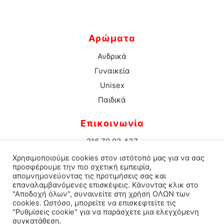
Αρώματα
Ανδρικά
Γυναικεία
Unisex
Παιδικά
Επικοινωνία
216 70 03 437
info@aromacenter.gr
Χρησιμοποιούμε cookies στον ιστότοπό μας για να σας
25ης Μαρτίου 1 Νέα Σμύρνη 171 21
προσφέρουμε την πιο σχετική εμπειρία,
απομνημονεύοντας τις προτιμήσεις σας και
επαναλαμβανόμενες επισκέψεις. Κάνοντας κλικ στο
"Αποδοχή όλων", συναινείτε στη χρήση ΟΛΩΝ των
cookies. Ωστόσο, μπορείτε να επισκεφτείτε τις
© 2021 Aroma Center. All rights reserved.
Κατασκευή
"Ρυθμίσεις cookie" για να παράσχετε μια ελεγχόμενη
συγκατάθεση.
Eshop Καταστηματος