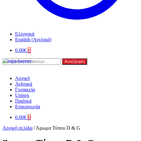
Ελληνικά
English
(
Αγγλικά
)
0.00
€
0
Αναζήτηση
Αναζήτηση
για:
Αρχική
Ανδρικά
Γυναικεία
Unisex
Παιδικά
Επικοινωνία
0.00
€
0
Αρχική σελίδα
/
Άρωμα Τύπου D & G