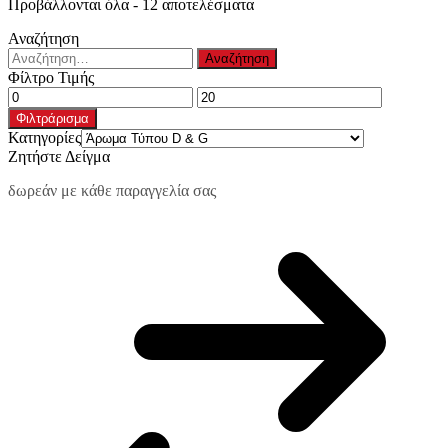
Sorted
Προβάλλονται όλα - 12 αποτελέσματα
by
Αναζήτηση
popularity
Αναζήτηση
για:
Φίλτρο Τιμής
Ελάχιστη
Μέγιστη
τιμή
τιμή
Φιλτράρισμα
Κατηγορίες
Ζητήστε Δείγμα
δωρεάν με κάθε παραγγελία σας