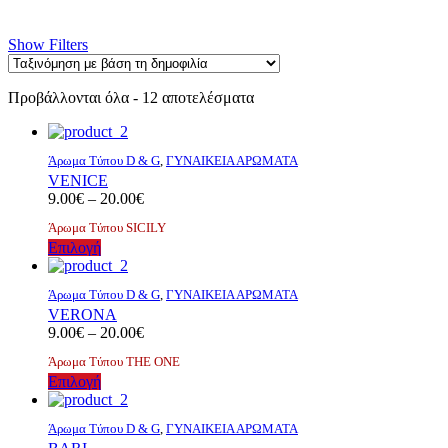
Show Filters
Sorted
Προβάλλονται όλα - 12 αποτελέσματα
by
popularity
Άρωμα Τύπου D & G
,
ΓΥΝΑΙΚΕΙΑ ΑΡΩΜΑΤΑ
VENICE
Price
9.00
€
–
20.00
€
range:
Άρωμα Τύπου SICILY
9.00€
Αυτό
Επιλογή
through
το
20.00€
προϊόν
Άρωμα Τύπου D & G
,
ΓΥΝΑΙΚΕΙΑ ΑΡΩΜΑΤΑ
έχει
VERONA
πολλαπλές
Price
9.00
€
–
20.00
€
παραλλαγές.
range:
Οι
Άρωμα Τύπου ΤΗΕ ΟΝΕ
9.00€
επιλογές
Αυτό
Επιλογή
through
μπορούν
το
20.00€
να
προϊόν
επιλεγούν
Άρωμα Τύπου D & G
,
ΓΥΝΑΙΚΕΙΑ ΑΡΩΜΑΤΑ
έχει
στη