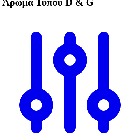
Άρωμα Τύπου D & G