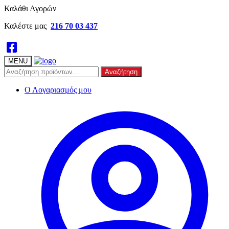
Skip
Skip
Καλάθι Αγορών
to
to
Καλέστε μας
216 70 03 437
navigation
content
MENU
Αναζήτηση
Αναζήτηση
για:
Ο Λογαριασμός μου