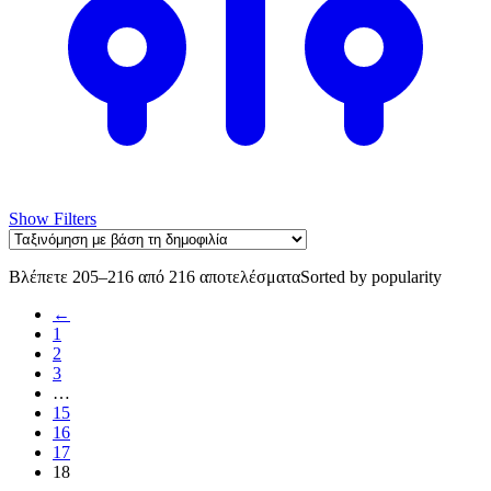
Show Filters
Βλέπετε 205–216 από 216 αποτελέσματα
Sorted by popularity
←
1
2
3
…
15
16
17
18