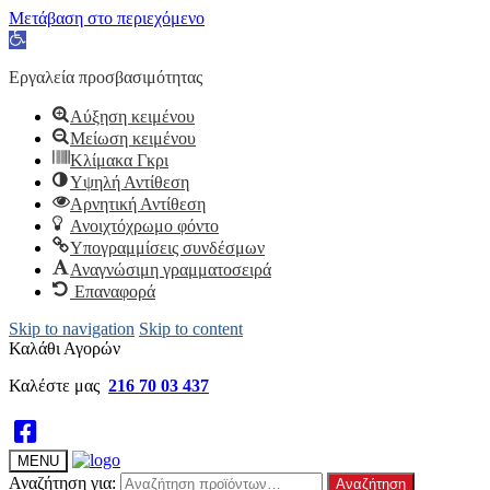
Μετάβαση στο περιεχόμενο
Ανοίξτε
τη
γραμμή
Εργαλεία προσβασιμότητας
εργαλείων
Αύξηση κειμένου
Μείωση κειμένου
Κλίμακα Γκρι
Υψηλή Αντίθεση
Αρνητική Αντίθεση
Ανοιχτόχρωμο φόντο
Υπογραμμίσεις συνδέσμων
Αναγνώσιμη γραμματοσειρά
Επαναφορά
Skip to navigation
Skip to content
Καλάθι Αγορών
Καλέστε μας
216 70 03 437
MENU
Αναζήτηση για:
Αναζήτηση