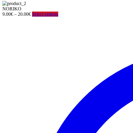
NORIKO
Price
9.00
€
–
20.00
€
Select options
range:
9.00€
through
20.00€