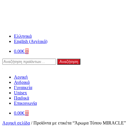
Ελληνικά
English
(
Αγγλικά
)
0.00
€
0
Αναζήτηση
Αναζήτηση
για:
Αρχική
Ανδρικά
Γυναικεία
Unisex
Παιδικά
Επικοινωνία
0.00
€
0
Αρχική σελίδα
/
Προϊόντα με ετικέτα “Άρωμα Τύπου MIRACLE”