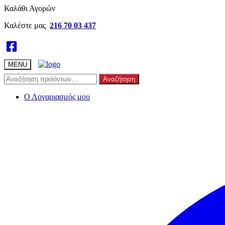
Skip
Skip
Καλάθι Αγορών
to
to
Καλέστε μας
216 70 03 437
navigation
content
MENU
Αναζήτηση
Αναζήτηση
για:
Ο Λογαριασμός μου