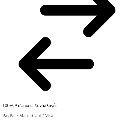
στη
σελίδα
του
προϊόντος
100% Ασφαλείς Συναλλαγές
PayPal / MasterCard / Visa