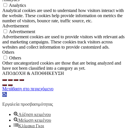
Analytics
Analytical cookies are used to understand how visitors interact with
the website. These cookies help provide information on metrics the
number of visitors, bounce rate, traffic source, etc.
Advertisement
Advertisement
Advertisement cookies are used to provide visitors with relevant ads
and marketing campaigns. These cookies track visitors across
websites and collect information to provide customized ads.
Others
Others
Other uncategorized cookies are those that are being analyzed and
have not been classified into a category as yet.
ΑΠΟΔΟΧΗ & ΑΠΟΘΗΚΕΥΣΗ
Μετάβαση στο περιεχόμενο
Ανοίξτε
τη
γραμμή
Εργαλεία προσβασιμότητας
εργαλείων
Αύξηση κειμένου
Μείωση κειμένου
Κλίμακα Γκρι