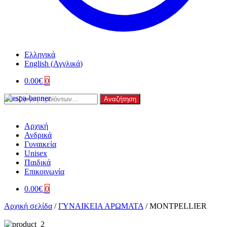
Ελληνικά
English
(
Αγγλικά
)
0.00
€
0
Αναζήτηση
Αναζήτηση
για:
Αρχική
Ανδρικά
Γυναικεία
Unisex
Παιδικά
Επικοινωνία
0.00
€
0
Αρχική σελίδα
/
ΓΥΝΑΙΚΕΙΑ ΑΡΩΜΑΤΑ
/
MONTPELLIER