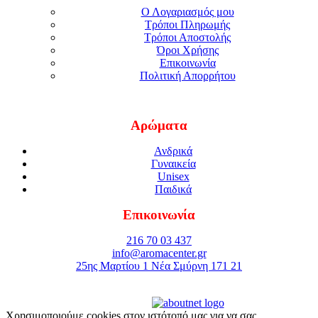
Ο Λογαριασμός μου
Τρόποι Πληρωμής
Τρόποι Αποστολής
Όροι Χρήσης
Επικοινωνία
Πολιτική Απορρήτου
Αρώματα
Ανδρικά
Γυναικεία
Unisex
Παιδικά
Επικοινωνία
216 70 03 437
info@aromacenter.gr
25ης Μαρτίου 1 Νέα Σμύρνη 171 21
© 2021 Aroma Center. All rights reserved.
Κατασκευή Eshop
Καταστηματος
Χρησιμοποιούμε cookies στον ιστότοπό μας για να σας