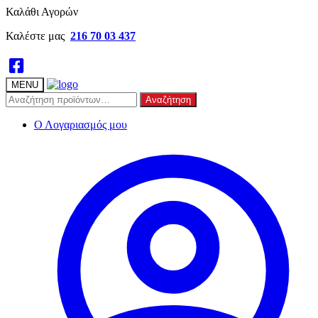
Skip
Skip
Καλάθι Αγορών
to
to
Καλέστε μας
216 70 03 437
navigation
content
MENU
Αναζήτηση
Αναζήτηση
για:
Ο Λογαριασμός μου