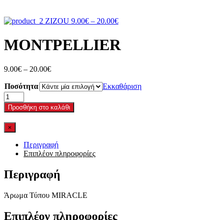
Price
ZIZOU
9.00
€
–
20.00
€
range:
9.00€
MONTPELLIER
through
20.00€
Price
9.00
€
–
20.00
€
range:
Ποσότητα
9.00€
Εκκαθάριση
through
MONTPELLIER
20.00€
ποσότητα
Προσθήκη στο καλάθι
×
Περιγραφή
Επιπλέον πληροφορίες
Περιγραφή
Άρωμα Τύπου MIRACLE
Επιπλέον πληροφορίες