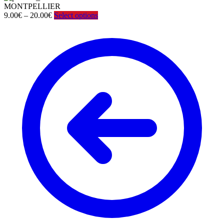
MONTPELLIER
Price
9.00
€
–
20.00
€
Select options
range:
9.00€
through
20.00€