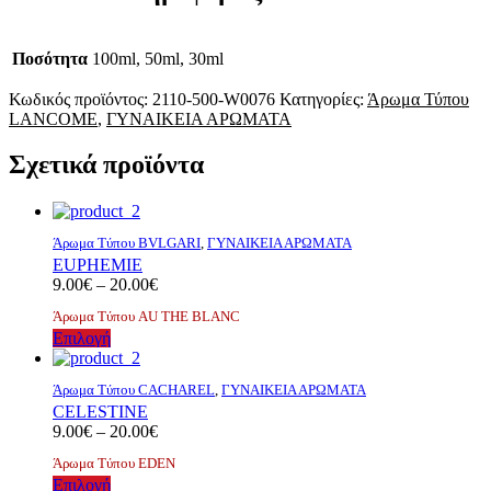
Ποσότητα
100ml, 50ml, 30ml
Κωδικός προϊόντος:
2110-500-W0076
Κατηγορίες:
Άρωμα Τύπου
LANCOME
,
ΓΥΝΑΙΚΕΙΑ ΑΡΩΜΑΤΑ
Σχετικά προϊόντα
Άρωμα Τύπου BVLGARI
,
ΓΥΝΑΙΚΕΙΑ ΑΡΩΜΑΤΑ
EUPHEMIE
Price
9.00
€
–
20.00
€
range:
Άρωμα Τύπου AU ΤΗΕ BLANC
9.00€
Αυτό
Επιλογή
through
το
20.00€
προϊόν
Άρωμα Τύπου CACHAREL
,
ΓΥΝΑΙΚΕΙΑ ΑΡΩΜΑΤΑ
έχει
CELESTINE
πολλαπλές
Price
9.00
€
–
20.00
€
παραλλαγές.
range:
Οι
Άρωμα Τύπου EDEN
9.00€
επιλογές
Αυτό
Επιλογή
through