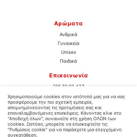
Αρώματα
Ανδρικά
Γυναικεία
Unisex
Παιδικά
Επικοινωνία
216 70 03 437
info@aromacenter.gr
Χρησιμοποιούμε cookies στον ιστότοπό μας για να σας
25ης Μαρτίου 1 Νέα Σμύρνη 171 21
προσφέρουμε την πιο σχετική εμπειρία,
απομνημονεύοντας τις προτιμήσεις σας και
επαναλαμβανόμενες επισκέψεις. Κάνοντας κλικ στο
"Αποδοχή όλων", συναινείτε στη χρήση ΟΛΩΝ των
cookies. Ωστόσο, μπορείτε να επισκεφτείτε τις
© 2021 Aroma Center. All rights reserved.
Κατασκευή
"Ρυθμίσεις cookie" για να παράσχετε μια ελεγχόμενη
συγκατάθεση.
Eshop Καταστηματος