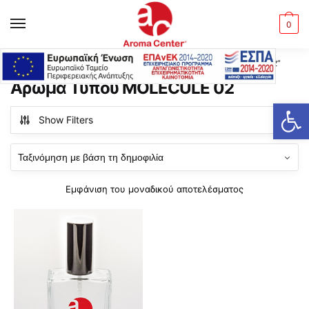
Skip
Skip
to
to
MENU
0
navigation
content
Αρχική σελίδα
Προϊόντα με ετικέτα “Άρωμα Τύπου MOLECULE 02”
/
Άρωμα Τύπου MOLECULE 02
Ανοίξτε τη γραμμή εργαλείων
Show Filters
Εμφάνιση του μοναδικού αποτελέσματος