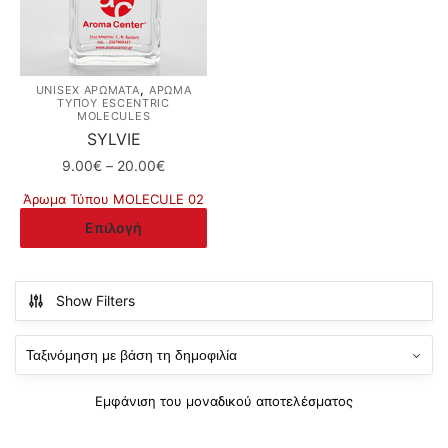
,
UNISEX ΑΡΩΜΑΤΑ
ΆΡΩΜΑ
ΤΎΠΟΥ ESCENTRIC
MOLECULES
SYLVIE
Price
9.00
€
–
20.00
€
range:
Άρωμα Τύπου MOLECULE 02
9.00€
Αυτό
Επιλογή
through
το
20.00€
προϊόν
έχει
Show Filters
πολλαπλές
παραλλαγές.
Οι
επιλογές
Εμφάνιση του μοναδικού αποτελέσματος
μπορούν
να