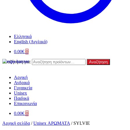
Ελληνικά
English
(
Αγγλικά
)
0.00
€
0
Αναζήτηση για:
Αναζήτηση
Αρχική
Ανδρικά
Γυναικεία
Unisex
Παιδικά
Επικοινωνία
0.00
€
0
Αρχική σελίδα
/
Unisex ΑΡΩΜΑΤΑ
/
SYLVIE