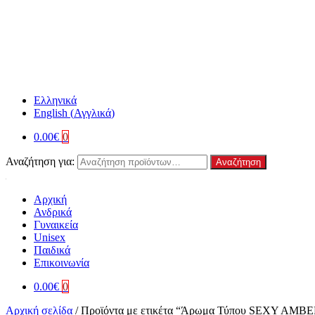
Ελληνικά
English
(
Αγγλικά
)
0.00
€
0
Αναζήτηση για:
Αναζήτηση
Αρχική
Ανδρικά
Γυναικεία
Unisex
Παιδικά
Επικοινωνία
0.00
€
0
Αρχική σελίδα
/
Προϊόντα με ετικέτα “Άρωμα Τύπου SEXY AMB