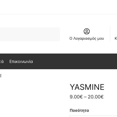
Ο Λογαριασμός μου
Κ
κά
Επικοινωνία
E
YASMINE
Price
9.00
€
–
20.00
€
range
Ποσότητα
9.00€