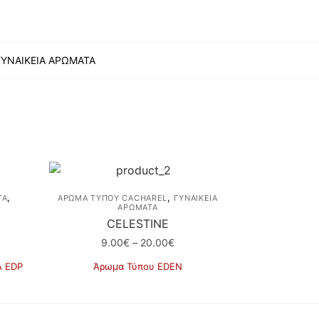
ΓΥΝΑΙΚΕΙΑ ΑΡΩΜΑΤΑ
,
,
TA
ΆΡΩΜΑ ΤΎΠΟΥ CACHAREL
ΓΥΝΑΙΚΕΙΑ
ΑΡΩΜΑΤΑ
CELESTINE
Price
9.00
€
–
20.00
€
e:
range:
A EDP
Άρωμα Τύπου EDEN
€
9.00€
Αυτό
ugh
through
το
0€
20.00€
προϊόν