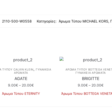
:
2110-500-W0558
Κατηγορίες:
Άρωμα Τύπου MICHAEL KORS
,
,
 ΤΎΠΟΥ CALVIN KLEIN
ΓΥΝΑΙΚΕΙΑ
ΆΡΩΜΑ ΤΎΠΟΥ BOTTEGA VENE
ΑΡΩΜΑΤΑ
ΓΥΝΑΙΚΕΙΑ ΑΡΩΜΑΤΑ
AGATE
BRIGITTE
Price
Price
9.00
€
–
20.00
€
9.00
€
–
20.00
€
range:
rang
Άρωμα Τύπου ETERNITY
Άρωμα Τύπου BOTTEGA VENET
9.00€
9.00
Αυτό
Αυτό
through
thro
το
το
20.00€
20.0
προϊόν
προϊόν