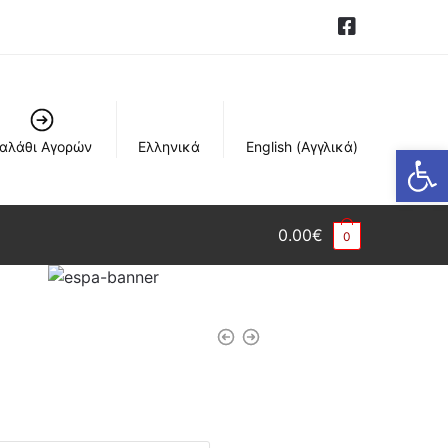
αλάθι Αγορών
Ελληνικά
English
(
Αγγλικά
)
Ανοίξτε τη γραμμή εργαλείων
0.00
€
0
: