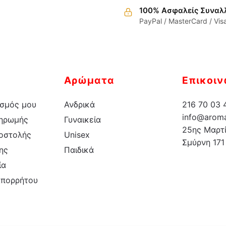
100% Ασφαλείς Συναλ
έχει
έχει
PayPal / MasterCard / Vis
πολλαπλές
πολλαπλές
παραλλαγές.
παραλλαγέ
Οι
Οι
επιλογές
επιλογές
μπορούν
μπορούν
Αρώματα
Επικοιν
να
να
επιλεγούν
επιλεγούν
σμός μου
Ανδρικά
216 70 03 
στη
στη
info@aroma
ληρωμής
Γυναικεία
σελίδα
σελίδα
25ης Μαρτί
οστολής
Unisex
του
του
Σμύρνη 171
ης
Παιδικά
προϊόντος
προϊόντος
ία
Απορρήτου