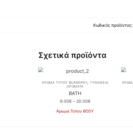
Κωδικός προϊόντος
Σχετικά προϊόντα
,
ΆΡΩΜΑ ΤΎΠΟΥ BURBERRY
ΓΥΝΑΙΚΕΙΑ
ΆΡΩΜΑ
ΑΡΩΜΑΤΑ
ΒΑΤΗ
Price
9.00
€
–
20.00
€
range:
Άρωμα Τύπου BODY
9.00€
Αυτό
through
το
20.00€
προϊόν