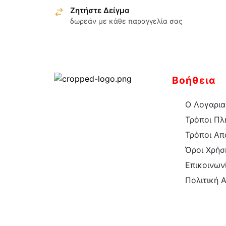
Ζητήστε Δείγμα
έχει
δωρεάν με κάθε παραγγελία σας
πολλαπλές
παραλλαγές.
Οι
επιλογές
μπορούν
Βοήθεια
να
επιλεγούν
Ο Λογαρια
στη
Τρόποι Π
σελίδα
Τρόποι Απ
του
Όροι Χρήσ
προϊόντος
Επικοινων
Πολιτική 