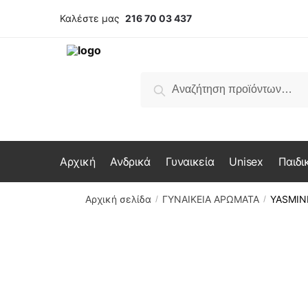
Skip
Skip
Καλέστε μας
216 70 03 437
to
to
navigation
content
Αναζήτηση
Αναζήτηση
για:
Αρχική
Ανδρικά
Γυναικεία
Unisex
Παιδι
Αρχική σελίδα
ΓΥΝΑΙΚΕΙΑ ΑΡΩΜΑΤΑ
YASMIN
/
/