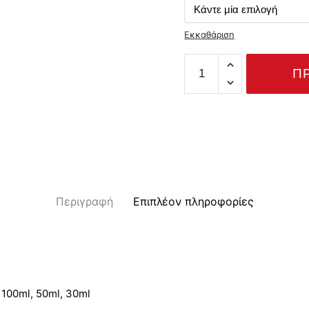
throu
20.00
Εκκαθάριση
YASMINE
Π
ποσότητα
Περιγραφή
Επιπλέον πληροφορίες
100ml, 50ml, 30ml