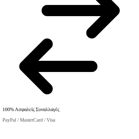
στη
σελίδα
του
προϊόντος
100% Ασφαλείς Συναλλαγές
PayPal / MasterCard / Visa