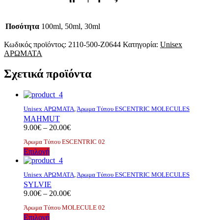
Ποσότητα
100ml, 50ml, 30ml
Κωδικός προϊόντος:
2110-500-Z0644
Κατηγορία:
Unisex
ΑΡΩΜΑΤΑ
Σχετικά προϊόντα
Unisex ΑΡΩΜΑΤΑ
,
Άρωμα Τύπου ESCENTRIC MOLECULES
MAHMUT
Price
9.00
€
–
20.00
€
range:
Άρωμα Τύπου ESCENTRIC 02
9.00€
Αυτό
Επιλογή
through
το
20.00€
προϊόν
Unisex ΑΡΩΜΑΤΑ
,
Άρωμα Τύπου ESCENTRIC MOLECULES
έχει
SYLVIE
πολλαπλές
Price
9.00
€
–
20.00
€
παραλλαγές.
range:
Οι
Άρωμα Τύπου MOLECULE 02
9.00€
επιλογές
Αυτό
Επιλογή
through