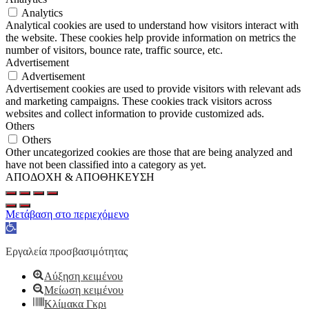
Analytics
Analytical cookies are used to understand how visitors interact with
the website. These cookies help provide information on metrics the
number of visitors, bounce rate, traffic source, etc.
Advertisement
Advertisement
Advertisement cookies are used to provide visitors with relevant ads
and marketing campaigns. These cookies track visitors across
websites and collect information to provide customized ads.
Others
Others
Other uncategorized cookies are those that are being analyzed and
have not been classified into a category as yet.
ΑΠΟΔΟΧΗ & ΑΠΟΘΗΚΕΥΣΗ
Μετάβαση στο περιεχόμενο
Ανοίξτε
τη
γραμμή
Εργαλεία προσβασιμότητας
εργαλείων
Αύξηση κειμένου
Μείωση κειμένου
Κλίμακα Γκρι