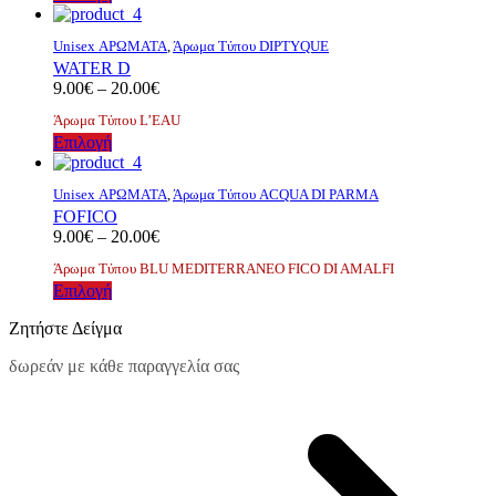
μπορούν
το
20.00€
να
προϊόν
επιλεγούν
Unisex ΑΡΩΜΑΤΑ
,
Άρωμα Τύπου DIPTYQUE
έχει
στη
WATER D
πολλαπλές
σελίδα
Price
9.00
€
–
20.00
€
παραλλαγές.
του
range:
Οι
Άρωμα Τύπου L’EAU
προϊόντος
9.00€
επιλογές
Αυτό
Επιλογή
through
μπορούν
το
20.00€
να
προϊόν
επιλεγούν
Unisex ΑΡΩΜΑΤΑ
,
Άρωμα Τύπου ACQUA DI PARMA
έχει
στη
FOFICO
πολλαπλές
σελίδα
Price
9.00
€
–
20.00
€
παραλλαγές.
του
range:
Οι
Άρωμα Τύπου BLU MEDITERRANEO FICO DI AMALFI
προϊόντος
9.00€
επιλογές
Αυτό
Επιλογή
through
μπορούν
το
20.00€
να
Ζητήστε Δείγμα
προϊόν
επιλεγούν
έχει
στη
δωρεάν με κάθε παραγγελία σας
πολλαπλές
σελίδα
παραλλαγές.
του
Οι
προϊόντος
επιλογές
μπορούν
να
επιλεγούν