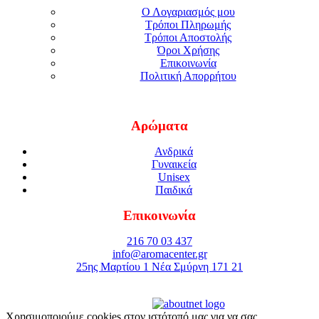
Ο Λογαριασμός μου
Τρόποι Πληρωμής
Τρόποι Αποστολής
Όροι Χρήσης
Επικοινωνία
Πολιτική Απορρήτου
Αρώματα
Ανδρικά
Γυναικεία
Unisex
Παιδικά
Επικοινωνία
216 70 03 437
info@aromacenter.gr
25ης Μαρτίου 1 Νέα Σμύρνη 171 21
© 2021 Aroma Center. All rights reserved.
Κατασκευή Eshop
Καταστηματος
Χρησιμοποιούμε cookies στον ιστότοπό μας για να σας