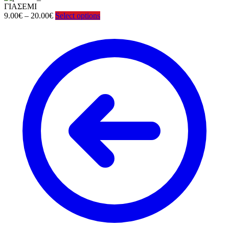
ΓΙΑΣΕΜΙ
Price
9.00
€
–
20.00
€
Select options
range:
9.00€
through
20.00€