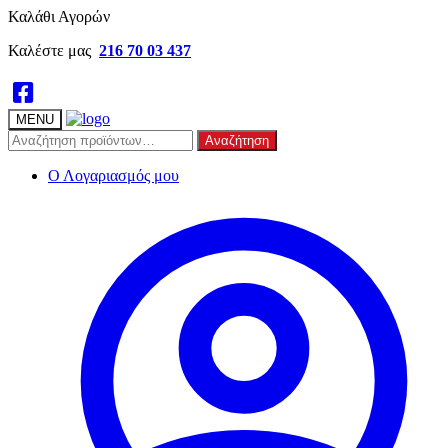
Skip
Skip
Καλάθι Αγορών
to
to
Καλέστε μας
216 70 03 437
navigation
content
MENU
Αναζήτηση
Αναζήτηση
για:
Ο Λογαριασμός μου