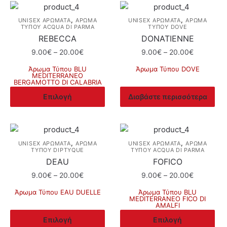
,
,
UNISEX ΑΡΩΜΑΤΑ
ΆΡΩΜΑ
UNISEX ΑΡΩΜΑΤΑ
ΆΡΩΜΑ
ΤΎΠΟΥ ACQUA DI PARMA
ΤΎΠΟΥ DOVE
REBECCA
DONATIENNE
Price
Price
9.00
€
–
20.00
€
9.00
€
–
20.00
€
range:
range:
Άρωμα Τύπου BLU
Άρωμα Τύπου DOVE
9.00€
9.00€
MEDITERRANEO
BERGAMOTTO DI CALABRIA
through
through
Αυτό
20.00€
20.00€
Επιλογή
Διαβάστε περισσότερα
το
προϊόν
έχει
πολλαπλές
,
,
UNISEX ΑΡΩΜΑΤΑ
ΆΡΩΜΑ
UNISEX ΑΡΩΜΑΤΑ
ΆΡΩΜΑ
ΤΎΠΟΥ DIPTYQUE
ΤΎΠΟΥ ACQUA DI PARMA
παραλλαγές.
DEAU
FOFICO
Οι
Price
Price
9.00
€
–
20.00
€
9.00
€
–
20.00
€
επιλογές
range:
range:
μπορούν
Άρωμα Τύπου EAU DUELLE
Άρωμα Τύπου BLU
9.00€
9.00€
MEDITERRANEO FICO DI
να
Αυτό
AMALFI
through
through
επιλεγούν
το
Αυτό
20.00€
20.00€
Επιλογή
Επιλογή