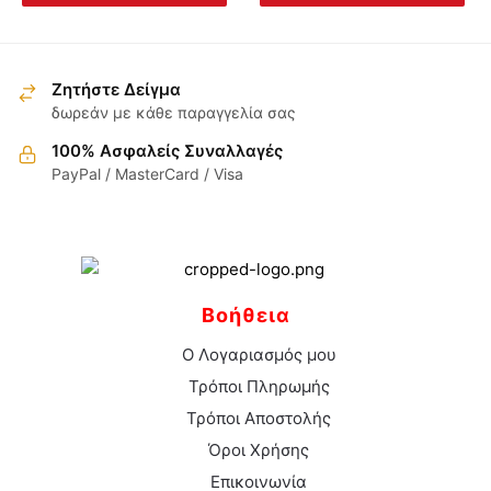
στη
προϊόν
το
σελίδα
έχει
προϊόν
του
πολλαπλές
έχει
προϊόντος
παραλλαγές.
πολλαπλές
Ζητήστε Δείγμα
Οι
παραλλαγές.
δωρεάν με κάθε παραγγελία σας
επιλογές
Οι
100% Ασφαλείς Συναλλαγές
μπορούν
επιλογές
PayPal / MasterCard / Visa
να
μπορούν
επιλεγούν
να
στη
επιλεγούν
σελίδα
στη
του
σελίδα
Βοήθεια
προϊόντος
του
προϊόντος
Ο Λογαριασμός μου
Τρόποι Πληρωμής
Τρόποι Αποστολής
Όροι Χρήσης
Επικοινωνία