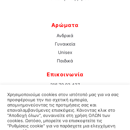
Αρώματα
Ανδρικά
Γυναικεία
Unisex
Παιδικά
Επικοινωνία
216 70 03 437
info@aromacenter.gr
Χρησιμοποιούμε cookies στον ιστότοπό μας για να σας
25ης Μαρτίου 1 Νέα Σμύρνη 171 21
προσφέρουμε την πιο σχετική εμπειρία,
απομνημονεύοντας τις προτιμήσεις σας και
επαναλαμβανόμενες επισκέψεις. Κάνοντας κλικ στο
"Αποδοχή όλων", συναινείτε στη χρήση ΟΛΩΝ των
cookies. Ωστόσο, μπορείτε να επισκεφτείτε τις
© 2021 Aroma Center. All rights reserved.
Κατασκευή
"Ρυθμίσεις cookie" για να παράσχετε μια ελεγχόμενη