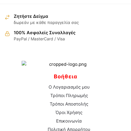
προϊόν
σελίδα
έχει
του
έχει
του
πολλαπλές
προϊόντος
πολλαπλές
Ζητήστε Δείγμα
προϊόντος
παραλλαγές.
παραλλαγές.
δωρεάν με κάθε παραγγελία σας
Οι
Οι
επιλογές
100% Ασφαλείς Συναλλαγές
επιλογές
μπορούν
PayPal / MasterCard / Visa
μπορούν
να
να
επιλεγούν
επιλεγούν
στη
στη
σελίδα
σελίδα
του
Βοήθεια
του
προϊόντος
προϊόντος
Ο Λογαριασμός μου
Τρόποι Πληρωμής
Τρόποι Αποστολής
Όροι Χρήσης
Επικοινωνία
Πολιτική Απορρήτου