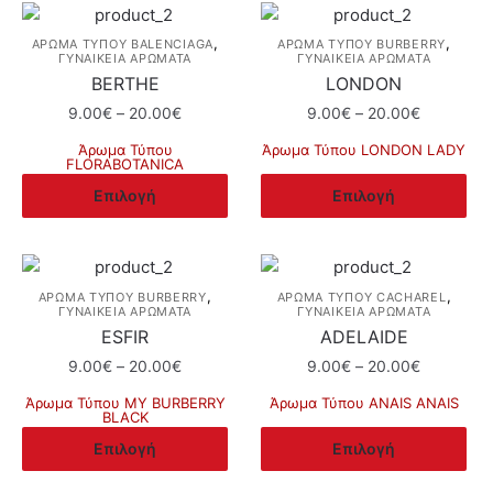
,
,
ΆΡΩΜΑ ΤΎΠΟΥ BALENCIAGA
ΆΡΩΜΑ ΤΎΠΟΥ BURBERRY
ΓΥΝΑΙΚΕΙΑ ΑΡΩΜΑΤΑ
ΓΥΝΑΙΚΕΙΑ ΑΡΩΜΑΤΑ
BERTHE
LONDON
Price
Price
9.00
€
–
20.00
€
9.00
€
–
20.00
€
range:
range:
Άρωμα Τύπου
Άρωμα Τύπου LONDON LADY
9.00€
9.00€
FLORABOTANICA
Αυτό
through
through
Αυτό
Επιλογή
Επιλογή
το
20.00€
20.00€
το
προϊόν
προϊόν
έχει
έχει
πολλαπλές
πολλαπλές
,
,
ΆΡΩΜΑ ΤΎΠΟΥ BURBERRY
ΆΡΩΜΑ ΤΎΠΟΥ CACHAREL
παραλλαγές.
ΓΥΝΑΙΚΕΙΑ ΑΡΩΜΑΤΑ
ΓΥΝΑΙΚΕΙΑ ΑΡΩΜΑΤΑ
παραλλαγές.
Οι
ESFIR
ADELAIDE
Οι
επιλογές
Price
Price
9.00
€
–
20.00
€
9.00
€
–
20.00
€
επιλογές
μπορούν
range:
range:
μπορούν
Άρωμα Τύπου MY BURBERRY
Άρωμα Τύπου ANAIS ANAIS
να
9.00€
9.00€
BLACK
να
Αυτό
through
through
επιλεγούν
Αυτό
Επιλογή
Επιλογή
επιλεγούν
το
20.00€
20.00€
στη
το
στη
προϊόν
σελίδα