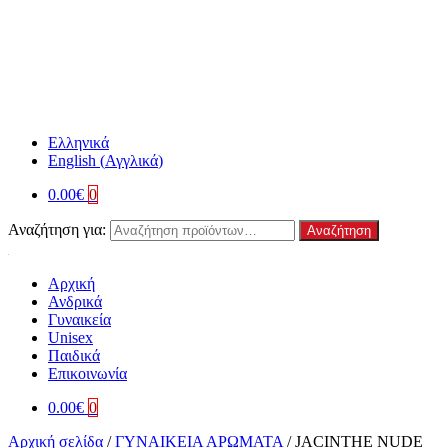
Ελληνικά
English
(
Αγγλικά
)
0.00
€
0
Αναζήτηση για:
Αναζήτηση
Αρχική
Ανδρικά
Γυναικεία
Unisex
Παιδικά
Επικοινωνία
0.00
€
0
Αρχική σελίδα
/
ΓΥΝΑΙΚΕΙΑ ΑΡΩΜΑΤΑ
/
JACINTHE NUDE