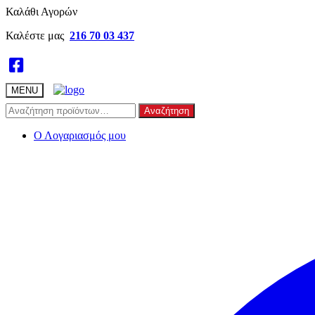
Skip
Skip
Καλάθι Αγορών
to
to
Καλέστε μας
216 70 03 437
navigation
content
MENU
Αναζήτηση
Αναζήτηση
για:
Ο Λογαριασμός μου