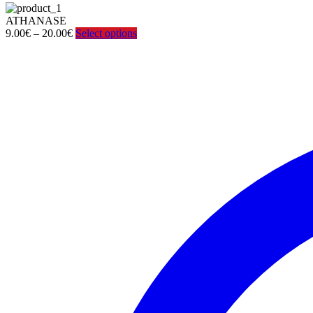
ATHANASE
Price
9.00
€
–
20.00
€
Select options
range:
9.00€
through
20.00€