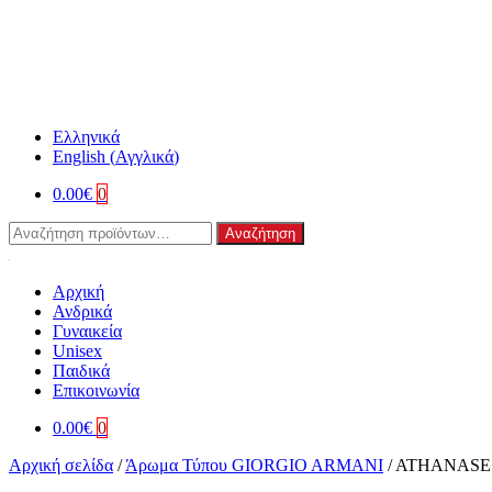
Ελληνικά
English
(
Αγγλικά
)
0.00
€
0
Αναζήτηση
Αναζήτηση
για:
Αρχική
Ανδρικά
Γυναικεία
Unisex
Παιδικά
Επικοινωνία
0.00
€
0
Αρχική σελίδα
/
Άρωμα Τύπου GIORGIO ARMANI
/
ATHANASE