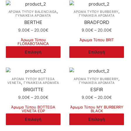
,
,
ΆΡΩΜΑ ΤΎΠΟΥ BALENCIAGA
ΆΡΩΜΑ ΤΎΠΟΥ BURBERRY
ΓΥΝΑΙΚΕΙΑ ΑΡΩΜΑΤΑ
ΓΥΝΑΙΚΕΙΑ ΑΡΩΜΑΤΑ
BERTHE
BRADFORD
Price
Price
9.00
€
–
20.00
€
9.00
€
–
20.00
€
range:
range:
Άρωμα Τύπου
Άρωμα Τύπου BRIT
9.00€
9.00€
FLORABOTANICA
Αυτό
through
through
Αυτό
Επιλογή
Επιλογή
το
20.00€
20.00€
το
προϊόν
προϊόν
έχει
έχει
πολλαπλές
πολλαπλές
,
ΆΡΩΜΑ ΤΎΠΟΥ BOTTEGA
ΆΡΩΜΑ ΤΎΠΟΥ BURBERRY
παραλλαγές.
,
VENETA
ΓΥΝΑΙΚΕΙΑ ΑΡΩΜΑΤΑ
ΓΥΝΑΙΚΕΙΑ ΑΡΩΜΑΤΑ
παραλλαγές.
Οι
BRIGITTE
ESFIR
Οι
επιλογές
Price
Price
9.00
€
–
20.00
€
9.00
€
–
20.00
€
επιλογές
μπορούν
range:
range:
μπορούν
Άρωμα Τύπου BOTTEGA
Άρωμα Τύπου MY BURBERRY
να
9.00€
9.00€
VENETA EDP
BLACK
να
through
through
επιλεγούν
Αυτό
Αυτό
Επιλογή
Επιλογή
επιλεγούν
20.00€
20.00€
στη
το
το
στη
σελίδα