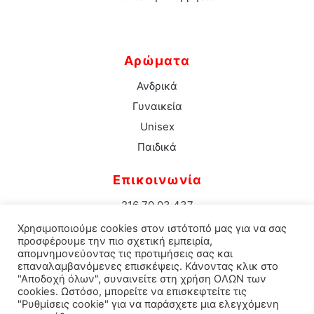
Αρώματα
Ανδρικά
Γυναικεία
Unisex
Παιδικά
Επικοινωνία
216 70 03 437
info@aromacenter.gr
Χρησιμοποιούμε cookies στον ιστότοπό μας για να σας
25ης Μαρτίου 1 Νέα Σμύρνη 171 21
προσφέρουμε την πιο σχετική εμπειρία,
απομνημονεύοντας τις προτιμήσεις σας και
επαναλαμβανόμενες επισκέψεις. Κάνοντας κλικ στο
"Αποδοχή όλων", συναινείτε στη χρήση ΟΛΩΝ των
cookies. Ωστόσο, μπορείτε να επισκεφτείτε τις
© 2021 Aroma Center. All rights reserved.
Κατασκευή
"Ρυθμίσεις cookie" για να παράσχετε μια ελεγχόμενη