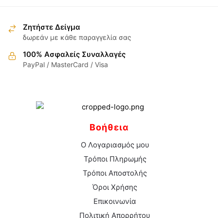
προϊόν
προϊόν
σελίδα
του
έχει
έχει
του
προϊόντος
πολλαπλές
πολλαπλές
Ζητήστε Δείγμα
προϊόντος
παραλλαγές.
παραλλαγές.
δωρεάν με κάθε παραγγελία σας
Οι
Οι
100% Ασφαλείς Συναλλαγές
επιλογές
επιλογές
PayPal / MasterCard / Visa
μπορούν
μπορούν
να
να
επιλεγούν
επιλεγούν
στη
στη
σελίδα
σελίδα
Βοήθεια
του
του
προϊόντος
προϊόντος
Ο Λογαριασμός μου
Τρόποι Πληρωμής
Τρόποι Αποστολής
Όροι Χρήσης
Επικοινωνία
Πολιτική Απορρήτου