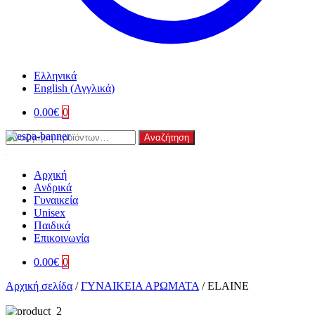
Ελληνικά
English
(
Αγγλικά
)
0.00
€
0
Αναζήτηση
Αναζήτηση
για:
Αρχική
Ανδρικά
Γυναικεία
Unisex
Παιδικά
Επικοινωνία
0.00
€
0
Αρχική σελίδα
/
ΓΥΝΑΙΚΕΙΑ ΑΡΩΜΑΤΑ
/
ELAINE