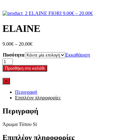
Price
ELAINE FIORI
9.00
€
–
20.00
€
range:
9.00€
ELAINE
through
20.00€
Price
9.00
€
–
20.00
€
range:
Ποσότητα
9.00€
Εκκαθάριση
through
ELAINE
20.00€
ποσότητα
Προσθήκη στο καλάθι
×
Περιγραφή
Επιπλέον πληροφορίες
Περιγραφή
Άρωμα Τύπου Si
Επιπλέον πληροφορίες