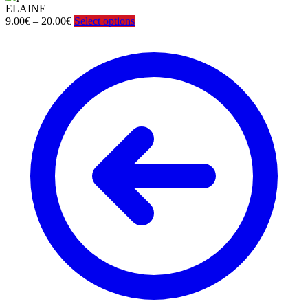
ELAINE
Price
9.00
€
–
20.00
€
Select options
range:
9.00€
through
20.00€