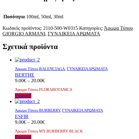
Ποσότητα
100ml, 50ml, 30ml
Κωδικός προϊόντος:
2110-500-W0315
Κατηγορίες:
Άρωμα Τύπου
GIORGIO ARMANI
,
ΓΥΝΑΙΚΕΙΑ ΑΡΩΜΑΤΑ
Σχετικά προϊόντα
Άρωμα Τύπου BALENCIAGA
,
ΓΥΝΑΙΚΕΙΑ ΑΡΩΜΑΤΑ
BERTHE
Price
9.00
€
–
20.00
€
range:
Άρωμα Τύπου FLORABOTANICA
9.00€
Αυτό
Επιλογή
through
το
20.00€
προϊόν
Άρωμα Τύπου BURBERRY
,
ΓΥΝΑΙΚΕΙΑ ΑΡΩΜΑΤΑ
έχει
ESFIR
πολλαπλές
Price
9.00
€
–
20.00
€
παραλλαγές.
range:
Οι
Άρωμα Τύπου MY BURBERRY BLACK
9.00€
επιλογές
Αυτό
Επιλογή
through