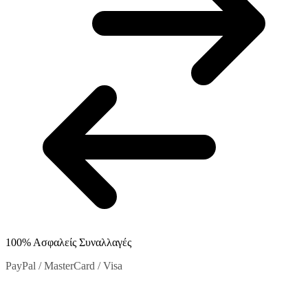
στη
σελίδα
του
προϊόντος
100% Ασφαλείς Συναλλαγές
PayPal / MasterCard / Visa