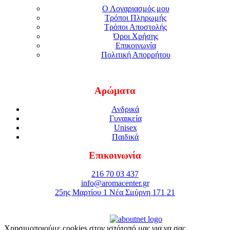
Ο Λογαριασμός μου
Τρόποι Πληρωμής
Τρόποι Αποστολής
Όροι Χρήσης
Επικοινωνία
Πολιτική Απορρήτου
Αρώματα
Ανδρικά
Γυναικεία
Unisex
Παιδικά
Επικοινωνία
216 70 03 437
info@aromacenter.gr
25ης Μαρτίου 1 Νέα Σμύρνη 171 21
© 2021 Aroma Center. All rights reserved.
Κατασκευή Eshop
Καταστηματος
Χρησιμοποιούμε cookies στον ιστότοπό μας για να σας