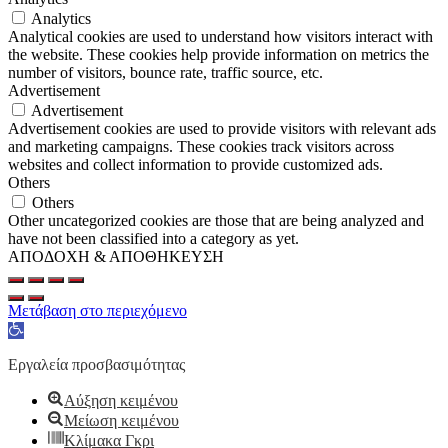
Analytics
Analytical cookies are used to understand how visitors interact with
the website. These cookies help provide information on metrics the
number of visitors, bounce rate, traffic source, etc.
Advertisement
Advertisement
Advertisement cookies are used to provide visitors with relevant ads
and marketing campaigns. These cookies track visitors across
websites and collect information to provide customized ads.
Others
Others
Other uncategorized cookies are those that are being analyzed and
have not been classified into a category as yet.
ΑΠΟΔΟΧΗ & ΑΠΟΘΗΚΕΥΣΗ
Μετάβαση στο περιεχόμενο
Ανοίξτε
τη
γραμμή
Εργαλεία προσβασιμότητας
εργαλείων
Αύξηση κειμένου
Μείωση κειμένου
Κλίμακα Γκρι