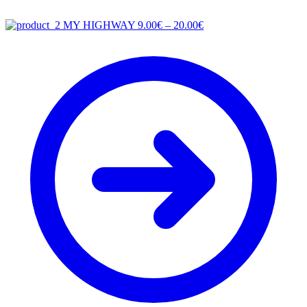
Price
MY HIGHWAY
9.00
€
–
20.00
€
range:
9.00€
through
20.00€