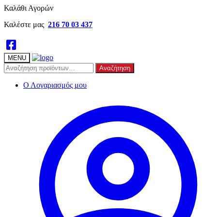
Skip
Skip
Καλάθι Αγορών
to
to
Καλέστε μας
216 70 03 437
navigation
content
MENU
Αναζήτηση
Αναζήτηση
για:
Ο Λογαριασμός μου