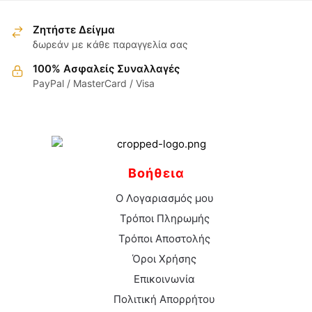
σελίδα
έχει
έχει
του
του
πολλαπλές
πολλαπλές
Ζητήστε Δείγμα
προϊόντος
προϊόντος
παραλλαγές.
παραλλαγές.
δωρεάν με κάθε παραγγελία σας
Οι
Οι
100% Ασφαλείς Συναλλαγές
επιλογές
επιλογές
PayPal / MasterCard / Visa
μπορούν
μπορούν
να
να
επιλεγούν
επιλεγούν
στη
στη
σελίδα
σελίδα
Βοήθεια
του
του
προϊόντος
προϊόντος
Ο Λογαριασμός μου
Τρόποι Πληρωμής
Τρόποι Αποστολής
Όροι Χρήσης
Επικοινωνία
Πολιτική Απορρήτου