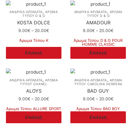
,
,
ΑΝΔΡΙΚΑ ΑΡΩΜΑΤΑ
ΆΡΩΜΑ
ΑΝΔΡΙΚΑ ΑΡΩΜΑΤΑ
ΆΡΩΜΑ
ΤΎΠΟΥ D & G
ΤΎΠΟΥ D & G
KOSTA DOLCE
AMADOUR
Price
Price
9.00
€
–
20.00
€
9.00
€
–
20.00
€
range:
range:
Άρωμα Τύπου K
Άρωμα Τύπου D & G POUR
9.00€
9.00€
ΗΟΜΜΕ CLASSIC
Αυτό
through
through
Αυτό
Επιλογή
Επιλογή
το
20.00€
20.00€
το
προϊόν
προϊόν
έχει
έχει
πολλαπλές
πολλαπλές
,
,
ΑΝΔΡΙΚΑ ΑΡΩΜΑΤΑ
ΆΡΩΜΑ
ΑΝΔΡΙΚΑ ΑΡΩΜΑΤΑ
ΆΡΩΜΑ
παραλλαγές.
ΤΎΠΟΥ CHANEL
ΤΎΠΟΥ CAROLINA HERRERA
παραλλαγές.
Οι
ALOYS
BAD GUY
Οι
επιλογές
Price
Price
9.00
€
–
20.00
€
9.00
€
–
20.00
€
επιλογές
μπορούν
range:
range:
μπορούν
Άρωμα Τύπου ALLURE SPORT
Άρωμα Τύπου BAD BOY
να
9.00€
9.00€
να
Αυτό
Αυτό
Επιλογή
Επιλογή
through
through
επιλεγούν
επιλεγούν
το
το
20.00€
20.00€
στη
στη
προϊόν
προϊόν
σελίδα