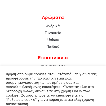
Αρώματα
Ανδρικά
Γυναικεία
Unisex
Παιδικά
Επικοινωνία
216 70 03 437
info@aromacenter.gr
Χρησιμοποιούμε cookies στον ιστότοπό μας για να σας
25ης Μαρτίου 1 Νέα Σμύρνη 171 21
προσφέρουμε την πιο σχετική εμπειρία,
απομνημονεύοντας τις προτιμήσεις σας και
επαναλαμβανόμενες επισκέψεις. Κάνοντας κλικ στο
"Αποδοχή όλων", συναινείτε στη χρήση ΟΛΩΝ των
cookies. Ωστόσο, μπορείτε να επισκεφτείτε τις
© 2021 Aroma Center. All rights reserved.
Κατασκευή
"Ρυθμίσεις cookie" για να παράσχετε μια ελεγχόμενη
συγκατάθεση.
Eshop Καταστηματος