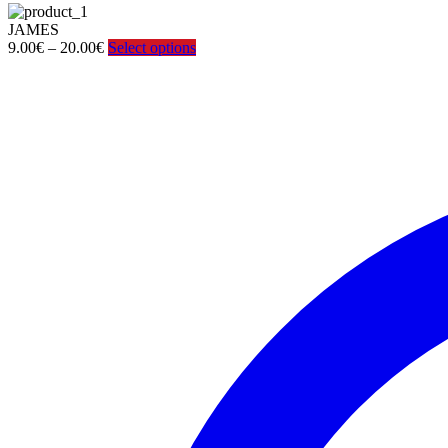
JAMES
Price
9.00
€
–
20.00
€
Select options
range:
9.00€
through
20.00€