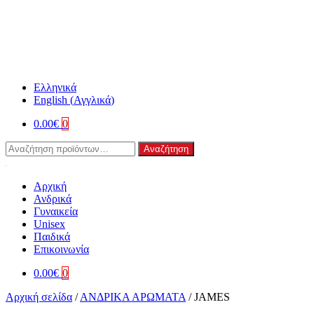
Ελληνικά
English
(
Αγγλικά
)
0.00
€
0
Αναζήτηση
Αναζήτηση
για:
Αρχική
Ανδρικά
Γυναικεία
Unisex
Παιδικά
Επικοινωνία
0.00
€
0
Αρχική σελίδα
/
ΑΝΔΡΙΚΑ ΑΡΩΜΑΤΑ
/
JAMES