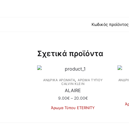
Κωδικός προϊόντος
Σχετικά προϊόντα
,
ΑΝΔΡΙΚΑ ΑΡΩΜΑΤΑ
ΆΡΩΜΑ ΤΎΠΟΥ
ΑΝΔΡΙ
CALVIN KLEIN
ALAIRE
Price
9.00
€
–
20.00
€
range:
Ά
Άρωμα Τύπου ETERNITY
9.00€
Αυτό
through
το
20.00€
προϊόν