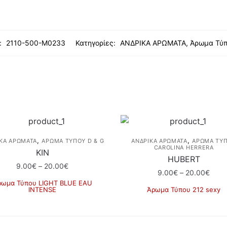
:
2110-500-M0233
Κατηγορίες:
ΑΝΔΡΙΚΑ ΑΡΩΜΑΤΑ
,
Άρωμα Τύ
,
,
ΚΑ ΑΡΩΜΑΤΑ
ΆΡΩΜΑ ΤΎΠΟΥ D & G
ΑΝΔΡΙΚΑ ΑΡΩΜΑΤΑ
ΆΡΩΜΑ ΤΎ
CAROLINA HERRERA
KIN
HUBERT
Price
9.00
€
–
20.00
€
Price
9.00
€
–
20.00
€
range:
ρωμα Τύπου LIGHT BLUE EAU
rang
9.00€
INTENSE
Άρωμα Τύπου 212 sexy
9.00
through
Αυτό
Αυτό
thro
20.00€
το
το
20.0
προϊόν
προϊόν