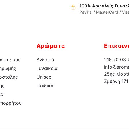
100% Ασφαλείς Συναλ
έχει
έχει
PayPal / MasterCard / Vis
πολλαπλές
πολλαπλές
παραλλαγές.
παραλλαγέ
Οι
Οι
επιλογές
επιλογές
μπορούν
μπορούν
Αρώματα
Επικοιν
να
να
επιλεγούν
επιλεγούν
σμός μου
Ανδρικά
216 70 03 
στη
στη
info@aroma
ληρωμής
Γυναικεία
σελίδα
σελίδα
25ης Μαρτί
οστολής
Unisex
του
του
Σμύρνη 171
ης
Παιδικά
προϊόντος
προϊόντος
ία
Απορρήτου