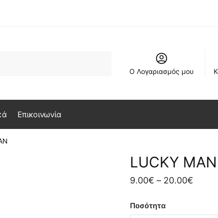
Ο Λογαριασμός μου
Κ
κά
Επικοινωνία
AN
LUCKY MAN
Price
9.00
€
–
20.00
€
range
Ποσότητα
9.00€