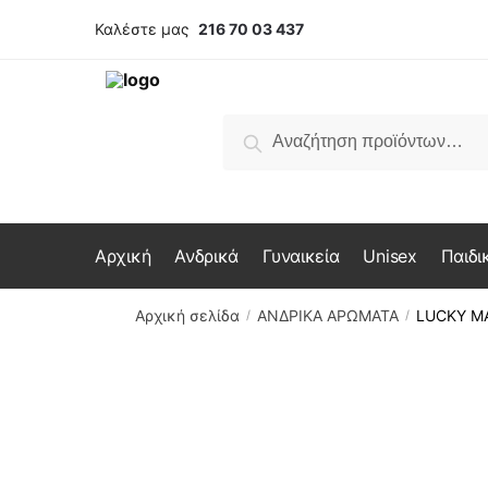
Skip
Skip
Καλέστε μας
216 70 03 437
to
to
navigation
content
Αναζήτηση
Αναζήτηση
για:
Αρχική
Ανδρικά
Γυναικεία
Unisex
Παιδι
Αρχική σελίδα
ΑΝΔΡΙΚΑ ΑΡΩΜΑΤΑ
LUCKY M
/
/