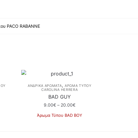
που PACO RABANNE
,
ΠΟΥ
ΑΝΔΡΙΚΑ ΑΡΩΜΑΤΑ
ΆΡΩΜΑ ΤΎΠΟΥ
CAROLINA HERRERA
BAD GUY
Price
9.00
€
–
20.00
€
e:
range:
Άρωμα Τύπου BAD BOY
€
9.00€
Αυτό
ugh
through
το
0€
20.00€
προϊόν