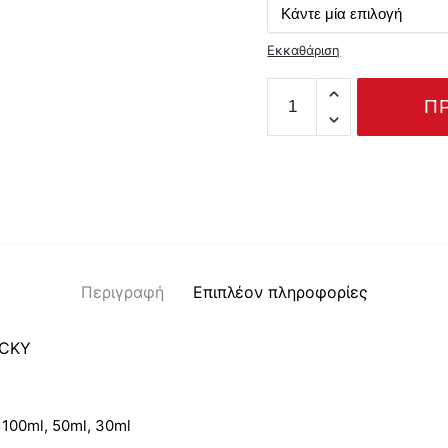
throu
20.00
Εκκαθάριση
LUCKY
Π
MAN
ποσότητα
Περιγραφή
Επιπλέον πληροφορίες
UCKY
100ml, 50ml, 30ml