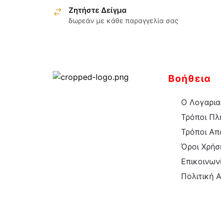
Ζητήστε Δείγμα
έχει
δωρεάν με κάθε παραγγελία σας
πολλαπλές
παραλλαγές.
Οι
επιλογές
μπορούν
Βοήθεια
να
επιλεγούν
Ο Λογαρια
στη
Τρόποι Π
σελίδα
Τρόποι Απ
του
Όροι Χρήσ
προϊόντος
Επικοινων
Πολιτική 