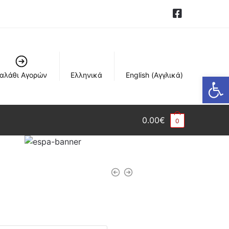
αλάθι Αγορών
Ελληνικά
English
(
Αγγλικά
)
Ανοίξτε τη γραμμή εργαλείων
0.00
€
0
: