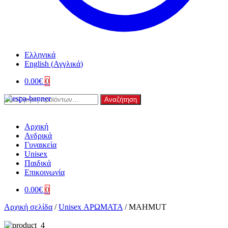
Ελληνικά
English
(
Αγγλικά
)
0.00
€
0
Αναζήτηση
Αναζήτηση
για:
Αρχική
Ανδρικά
Γυναικεία
Unisex
Παιδικά
Επικοινωνία
0.00
€
0
Αρχική σελίδα
/
Unisex ΑΡΩΜΑΤΑ
/
MAHMUT