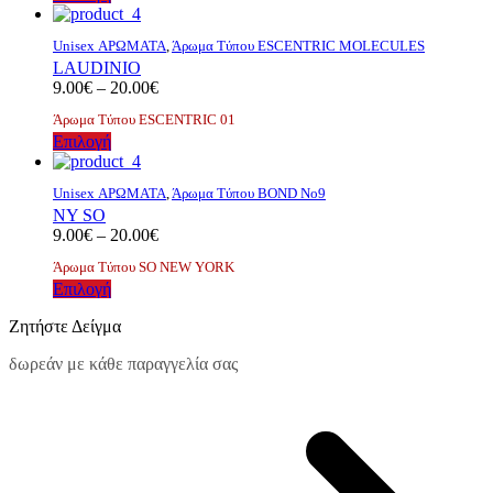
μπορούν
το
20.00€
να
προϊόν
επιλεγούν
Unisex ΑΡΩΜΑΤΑ
,
Άρωμα Τύπου ESCENTRIC MOLECULES
έχει
στη
LAUDINIO
πολλαπλές
σελίδα
Price
9.00
€
–
20.00
€
παραλλαγές.
του
range:
Οι
Άρωμα Τύπου ESCENTRIC 01
προϊόντος
9.00€
επιλογές
Αυτό
Επιλογή
through
μπορούν
το
20.00€
να
προϊόν
επιλεγούν
Unisex ΑΡΩΜΑΤΑ
,
Άρωμα Τύπου BOND No9
έχει
στη
NY SO
πολλαπλές
σελίδα
Price
9.00
€
–
20.00
€
παραλλαγές.
του
range:
Οι
Άρωμα Τύπου SO NEW YORK
προϊόντος
9.00€
επιλογές
Αυτό
Επιλογή
through
μπορούν
το
20.00€
να
Ζητήστε Δείγμα
προϊόν
επιλεγούν
έχει
στη
δωρεάν με κάθε παραγγελία σας
πολλαπλές
σελίδα
παραλλαγές.
του
Οι
προϊόντος
επιλογές
μπορούν
να
επιλεγούν