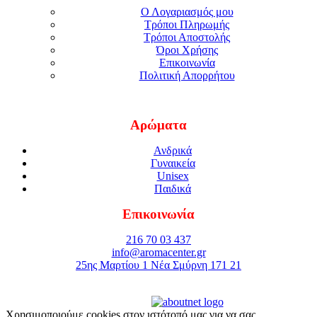
Ο Λογαριασμός μου
Τρόποι Πληρωμής
Τρόποι Αποστολής
Όροι Χρήσης
Επικοινωνία
Πολιτική Απορρήτου
Αρώματα
Ανδρικά
Γυναικεία
Unisex
Παιδικά
Επικοινωνία
216 70 03 437
info@aromacenter.gr
25ης Μαρτίου 1 Νέα Σμύρνη 171 21
© 2021 Aroma Center. All rights reserved.
Κατασκευή Eshop
Καταστηματος
Χρησιμοποιούμε cookies στον ιστότοπό μας για να σας