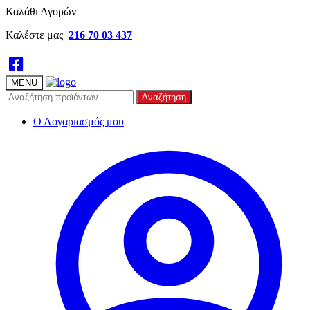
Skip
Skip
Καλάθι Αγορών
to
to
Καλέστε μας
216 70 03 437
navigation
content
MENU
Αναζήτηση
Αναζήτηση
για:
Ο Λογαριασμός μου