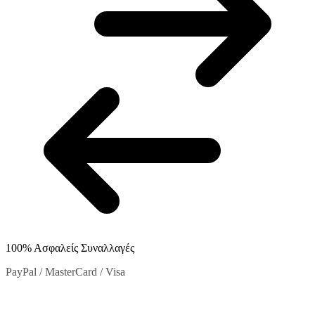
στη
σελίδα
του
προϊόντος
100% Ασφαλείς Συναλλαγές
PayPal / MasterCard / Visa