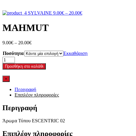
Price
SYLVAINE
9.00
€
–
20.00
€
range:
9.00€
MAHMUT
through
20.00€
Price
9.00
€
–
20.00
€
range:
Ποσότητα
9.00€
Εκκαθάριση
through
MAHMUT
20.00€
ποσότητα
Προσθήκη στο καλάθι
×
Περιγραφή
Επιπλέον πληροφορίες
Περιγραφή
Άρωμα Τύπου ESCENTRIC 02
Επιπλέον πληροφορίες