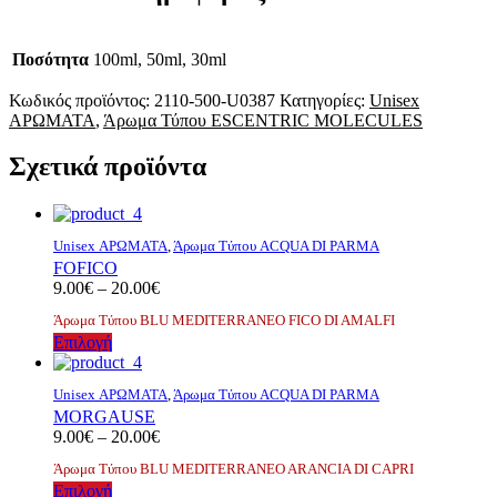
Ποσότητα
100ml, 50ml, 30ml
Κωδικός προϊόντος:
2110-500-U0387
Κατηγορίες:
Unisex
ΑΡΩΜΑΤΑ
,
Άρωμα Τύπου ESCENTRIC MOLECULES
Σχετικά προϊόντα
Unisex ΑΡΩΜΑΤΑ
,
Άρωμα Τύπου ACQUA DI PARMA
FOFICO
Price
9.00
€
–
20.00
€
range:
Άρωμα Τύπου BLU MEDITERRANEO FICO DI AMALFI
9.00€
Αυτό
Επιλογή
through
το
20.00€
προϊόν
Unisex ΑΡΩΜΑΤΑ
,
Άρωμα Τύπου ACQUA DI PARMA
έχει
MORGAUSE
πολλαπλές
Price
9.00
€
–
20.00
€
παραλλαγές.
range:
Οι
Άρωμα Τύπου BLU MEDITERRANEO ARANCIA DI CAPRI
9.00€
επιλογές
Αυτό
Επιλογή
through