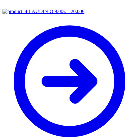
Price
LAUDINIO
9.00
€
–
20.00
€
range:
9.00€
through
20.00€