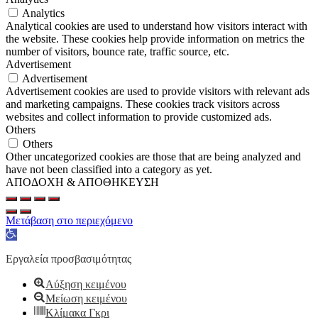
Analytics
Analytical cookies are used to understand how visitors interact with
the website. These cookies help provide information on metrics the
number of visitors, bounce rate, traffic source, etc.
Advertisement
Advertisement
Advertisement cookies are used to provide visitors with relevant ads
and marketing campaigns. These cookies track visitors across
websites and collect information to provide customized ads.
Others
Others
Other uncategorized cookies are those that are being analyzed and
have not been classified into a category as yet.
ΑΠΟΔΟΧΗ & ΑΠΟΘΗΚΕΥΣΗ
Μετάβαση στο περιεχόμενο
Ανοίξτε
τη
γραμμή
Εργαλεία προσβασιμότητας
εργαλείων
Αύξηση κειμένου
Μείωση κειμένου
Κλίμακα Γκρι