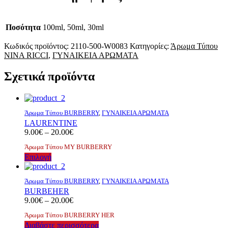
Ποσότητα
100ml, 50ml, 30ml
Κωδικός προϊόντος:
2110-500-W0083
Κατηγορίες:
Άρωμα Τύπου
NINA RICCI
,
ΓΥΝΑΙΚΕΙΑ ΑΡΩΜΑΤΑ
Σχετικά προϊόντα
Άρωμα Τύπου BURBERRY
,
ΓΥΝΑΙΚΕΙΑ ΑΡΩΜΑΤΑ
LAURENTINE
Price
9.00
€
–
20.00
€
range:
Άρωμα Τύπου ΜΥ BURBERRY
9.00€
Αυτό
Επιλογή
through
το
20.00€
προϊόν
Άρωμα Τύπου BURBERRY
,
ΓΥΝΑΙΚΕΙΑ ΑΡΩΜΑΤΑ
έχει
BURBEHER
πολλαπλές
Price
9.00
€
–
20.00
€
παραλλαγές.
range:
Οι
Άρωμα Τύπου BURBERRY HER
9.00€
επιλογές
Διαβάστε περισσότερα
through