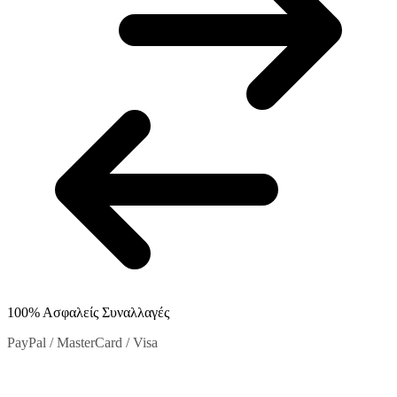
στη
σελίδα
του
προϊόντος
100% Ασφαλείς Συναλλαγές
PayPal / MasterCard / Visa