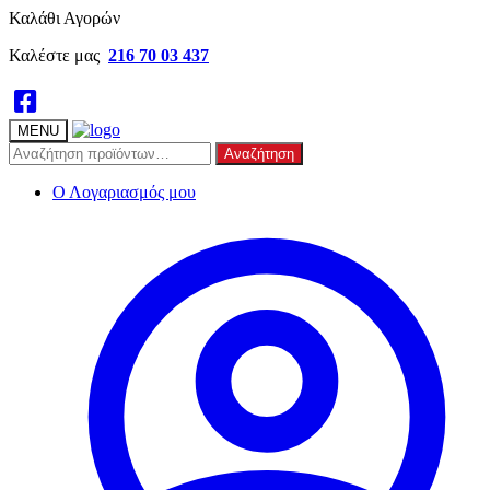
Skip
Skip
Καλάθι Αγορών
to
to
Καλέστε μας
216 70 03 437
navigation
content
MENU
Αναζήτηση
Αναζήτηση
για:
Ο Λογαριασμός μου