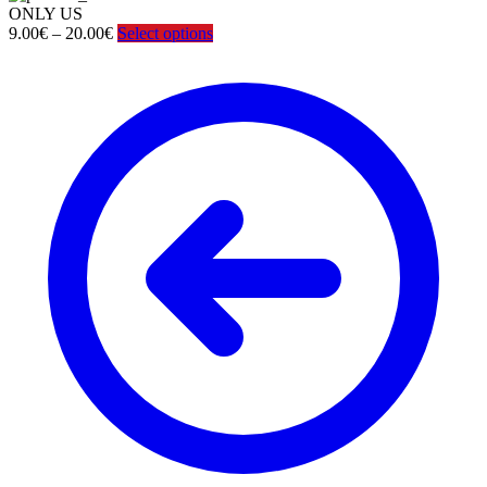
ONLY US
Price
9.00
€
–
20.00
€
Select options
range:
9.00€
through
20.00€