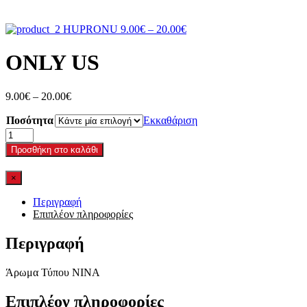
Price
HUPRONU
9.00
€
–
20.00
€
range:
9.00€
ONLY US
through
20.00€
Price
9.00
€
–
20.00
€
range:
Ποσότητα
9.00€
Εκκαθάριση
through
ONLY
20.00€
US
Προσθήκη στο καλάθι
ποσότητα
×
Περιγραφή
Επιπλέον πληροφορίες
Περιγραφή
Άρωμα Τύπου ΝΙΝΑ
Επιπλέον πληροφορίες