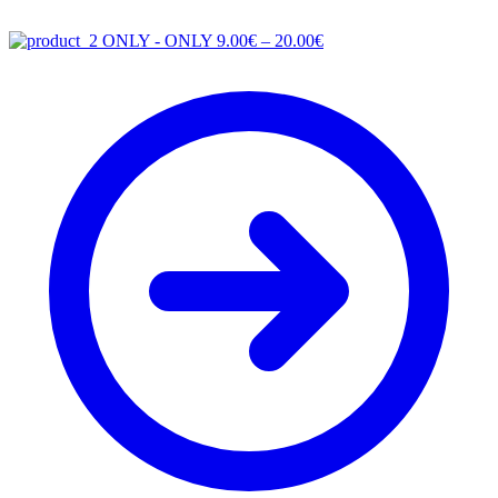
Price
ONLY - ONLY
9.00
€
–
20.00
€
range:
9.00€
through
20.00€