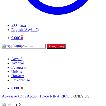
Ελληνικά
English
(
Αγγλικά
)
0.00
€
0
Αναζήτηση
Αναζήτηση
για:
Αρχική
Ανδρικά
Γυναικεία
Unisex
Παιδικά
Επικοινωνία
0.00
€
0
Αρχική σελίδα
/
Άρωμα Τύπου NINA RICCI
/
ONLY US