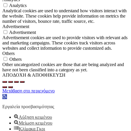
Analytics
Analytical cookies are used to understand how visitors interact with
the website. These cookies help provide information on metrics the
number of visitors, bounce rate, traffic source, etc.
Advertisement
Advertisement
Advertisement cookies are used to provide visitors with relevant ads
and marketing campaigns. These cookies track visitors across
websites and collect information to provide customized ads.
Others
Others
Other uncategorized cookies are those that are being analyzed and
have not been classified into a category as yet.
ΑΠΟΔΟΧΗ & ΑΠΟΘΗΚΕΥΣΗ
Μετάβαση στο περιεχόμενο
Ανοίξτε
τη
γραμμή
Εργαλεία προσβασιμότητας
εργαλείων
Αύξηση κειμένου
Μείωση κειμένου
Κλίμακα Γκρι