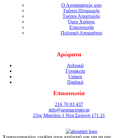
Ο Λογαριασμός μου
Τρόποι Πληρωμής
Τρόποι Αποστολής
Όροι Χρήσης
Επικοινωνία
Πολιτική Απορρήτου
Αρώματα
Ανδρικά
Γυναικεία
Unisex
Παιδικά
Επικοινωνία
216 70 03 437
info@aromacenter.gr
25ης Μαρτίου 1 Νέα Σμύρνη 171 21
© 2021 Aroma Center. All rights reserved.
Κατασκευή Eshop
Καταστηματος
Χρησιμοποιούμε cookies στον ιστότοπό μας για να σας