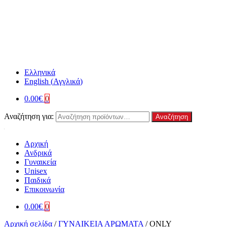
Ελληνικά
English
(
Αγγλικά
)
0.00
€
0
Αναζήτηση για:
Αναζήτηση
Αρχική
Ανδρικά
Γυναικεία
Unisex
Παιδικά
Επικοινωνία
0.00
€
0
Αρχική σελίδα
/
ΓΥΝΑΙΚΕΙΑ ΑΡΩΜΑΤΑ
/
ONLY