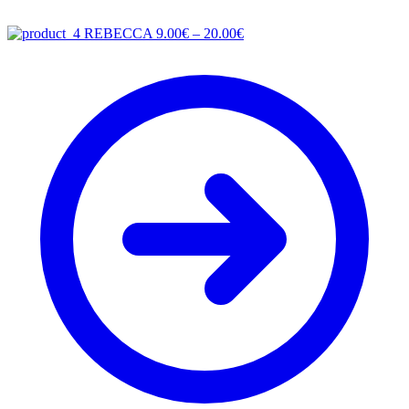
Price
REBECCA
9.00
€
–
20.00
€
range:
9.00€
through
20.00€