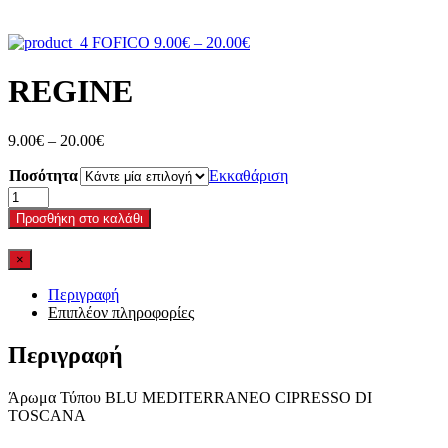
Price
FOFICO
9.00
€
–
20.00
€
range:
9.00€
REGINE
through
20.00€
Price
9.00
€
–
20.00
€
range:
Ποσότητα
9.00€
Εκκαθάριση
through
REGINE
20.00€
ποσότητα
Προσθήκη στο καλάθι
×
Περιγραφή
Επιπλέον πληροφορίες
Περιγραφή
Άρωμα Τύπου BLU MEDITERRANEO CIPRESSO DI
TOSCANA