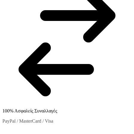
επιλεγούν
στη
σελίδα
του
προϊόντος
100% Ασφαλείς Συναλλαγές
PayPal / MasterCard / Visa