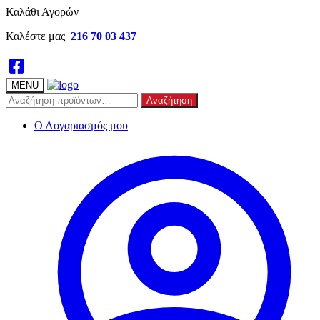
Skip
Skip
Καλάθι Αγορών
to
to
Καλέστε μας
216 70 03 437
navigation
content
MENU
Αναζήτηση
Αναζήτηση
για:
Ο Λογαριασμός μου