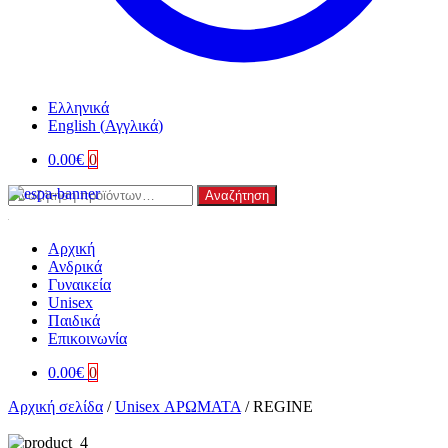
Ελληνικά
English
(
Αγγλικά
)
0.00
€
0
Αναζήτηση
Αναζήτηση
για:
Αρχική
Ανδρικά
Γυναικεία
Unisex
Παιδικά
Επικοινωνία
0.00
€
0
Αρχική σελίδα
/
Unisex ΑΡΩΜΑΤΑ
/
REGINE