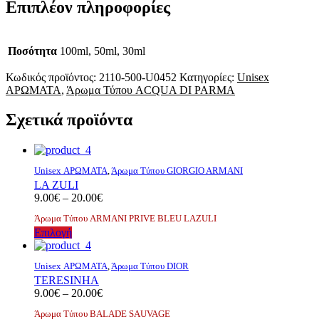
Επιπλέον πληροφορίες
Ποσότητα
100ml, 50ml, 30ml
Κωδικός προϊόντος:
2110-500-U0452
Κατηγορίες:
Unisex
ΑΡΩΜΑΤΑ
,
Άρωμα Τύπου ACQUA DI PARMA
Σχετικά προϊόντα
Unisex ΑΡΩΜΑΤΑ
,
Άρωμα Τύπου GIORGIO ARMANI
LA ZULI
Price
9.00
€
–
20.00
€
range:
Άρωμα Τύπου ARMANI PRIVE BLEU LAZULI
9.00€
Αυτό
Επιλογή
through
το
20.00€
προϊόν
Unisex ΑΡΩΜΑΤΑ
,
Άρωμα Τύπου DIOR
έχει
TERESINHA
πολλαπλές
Price
9.00
€
–
20.00
€
παραλλαγές.
range:
Οι
Άρωμα Τύπου BALADE SAUVAGE
9.00€