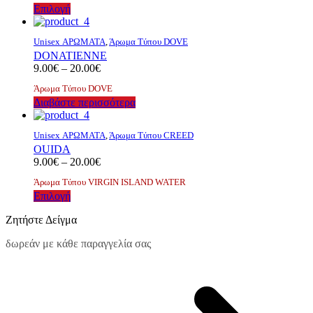
επιλογές
Αυτό
Επιλογή
through
μπορούν
το
20.00€
να
προϊόν
επιλεγούν
Unisex ΑΡΩΜΑΤΑ
,
Άρωμα Τύπου DOVE
έχει
στη
DONATIENNE
πολλαπλές
σελίδα
Price
9.00
€
–
20.00
€
παραλλαγές.
του
range:
Οι
Άρωμα Τύπου DOVE
προϊόντος
9.00€
επιλογές
Διαβάστε περισσότερα
through
μπορούν
20.00€
να
επιλεγούν
Unisex ΑΡΩΜΑΤΑ
,
Άρωμα Τύπου CREED
στη
OUIDA
σελίδα
Price
9.00
€
–
20.00
€
του
range:
Άρωμα Τύπου VIRGIN ISLAND WATER
προϊόντος
9.00€
Αυτό
Επιλογή
through
το
20.00€
Ζητήστε Δείγμα
προϊόν
έχει
δωρεάν με κάθε παραγγελία σας
πολλαπλές
παραλλαγές.
Οι
επιλογές
μπορούν
να