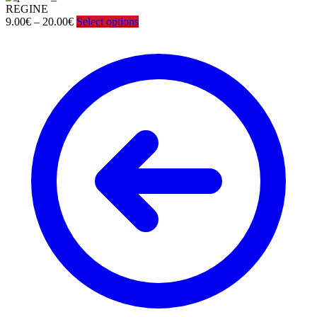
REGINE
Price
9.00
€
–
20.00
€
Select options
range:
9.00€
through
20.00€