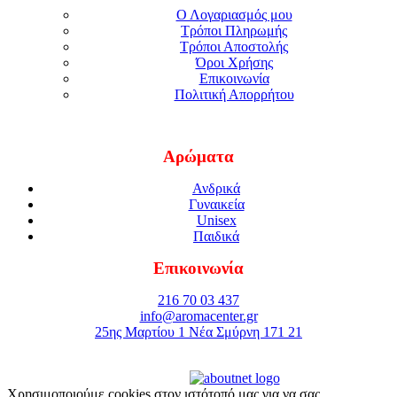
Ο Λογαριασμός μου
Τρόποι Πληρωμής
Τρόποι Αποστολής
Όροι Χρήσης
Επικοινωνία
Πολιτική Απορρήτου
Αρώματα
Ανδρικά
Γυναικεία
Unisex
Παιδικά
Επικοινωνία
216 70 03 437
info@aromacenter.gr
25ης Μαρτίου 1 Νέα Σμύρνη 171 21
© 2021 Aroma Center. All rights reserved.
Κατασκευή Eshop
Καταστηματος
Χρησιμοποιούμε cookies στον ιστότοπό μας για να σας