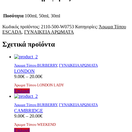
Ποσότητα
100ml, 50ml, 30ml
Κωδικός προϊόντος:
2110-500-W0753
Κατηγορίες:
Άρωμα Τύπου
ESCADA
,
ΓΥΝΑΙΚΕΙΑ ΑΡΩΜΑΤΑ
Σχετικά προϊόντα
Άρωμα Τύπου BURBERRY
,
ΓΥΝΑΙΚΕΙΑ ΑΡΩΜΑΤΑ
LONDON
Price
9.00
€
–
20.00
€
range:
Άρωμα Τύπου LONDON LADY
9.00€
Αυτό
Επιλογή
through
το
20.00€
προϊόν
Άρωμα Τύπου BURBERRY
,
ΓΥΝΑΙΚΕΙΑ ΑΡΩΜΑΤΑ
έχει
CAMBRIDGE
πολλαπλές
Price
9.00
€
–
20.00
€
παραλλαγές.
range:
Οι
Άρωμα Τύπου WEEKEND
9.00€
επιλογές
Αυτό
Επιλογή
through