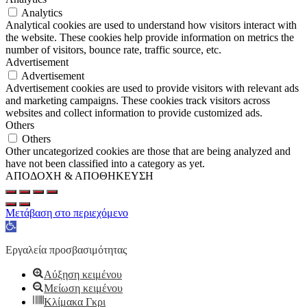
Analytics
Analytical cookies are used to understand how visitors interact with
the website. These cookies help provide information on metrics the
number of visitors, bounce rate, traffic source, etc.
Advertisement
Advertisement
Advertisement cookies are used to provide visitors with relevant ads
and marketing campaigns. These cookies track visitors across
websites and collect information to provide customized ads.
Others
Others
Other uncategorized cookies are those that are being analyzed and
have not been classified into a category as yet.
ΑΠΟΔΟΧΗ & ΑΠΟΘΗΚΕΥΣΗ
Μετάβαση στο περιεχόμενο
Ανοίξτε
τη
γραμμή
Εργαλεία προσβασιμότητας
εργαλείων
Αύξηση κειμένου
Μείωση κειμένου
Κλίμακα Γκρι