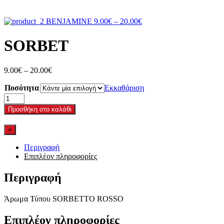
Price
BENJAMINE
9.00
€
–
20.00
€
range:
9.00€
SORBET
through
20.00€
Price
9.00
€
–
20.00
€
range:
Ποσότητα
9.00€
Εκκαθάριση
through
SORBET
20.00€
ποσότητα
Προσθήκη στο καλάθι
×
Περιγραφή
Επιπλέον πληροφορίες
Περιγραφή
Άρωμα Τύπου SORBETTO ROSSO
Επιπλέον πληροφορίες