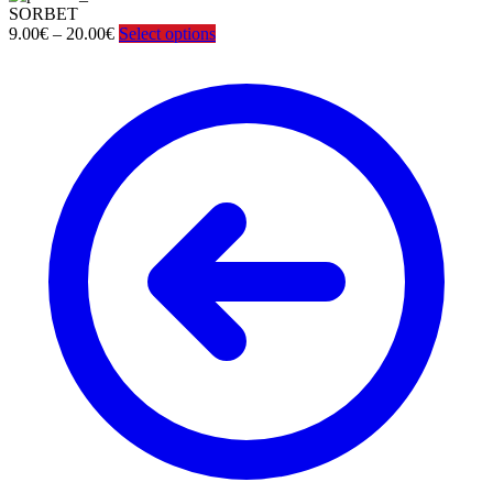
SORBET
Price
9.00
€
–
20.00
€
Select options
range:
9.00€
through
20.00€