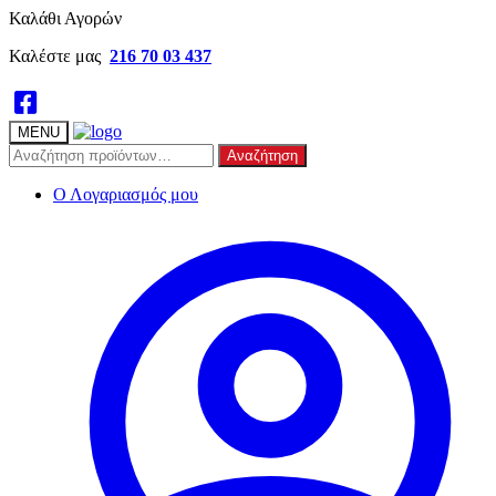
Skip
Skip
Καλάθι Αγορών
to
to
Καλέστε μας
216 70 03 437
navigation
content
MENU
Αναζήτηση
Αναζήτηση
για:
Ο Λογαριασμός μου