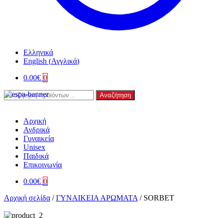
Ελληνικά
English
(
Αγγλικά
)
0.00
€
0
Αναζήτηση
Αναζήτηση
για:
Αρχική
Ανδρικά
Γυναικεία
Unisex
Παιδικά
Επικοινωνία
0.00
€
0
Αρχική σελίδα
/
ΓΥΝΑΙΚΕΙΑ ΑΡΩΜΑΤΑ
/
SORBET