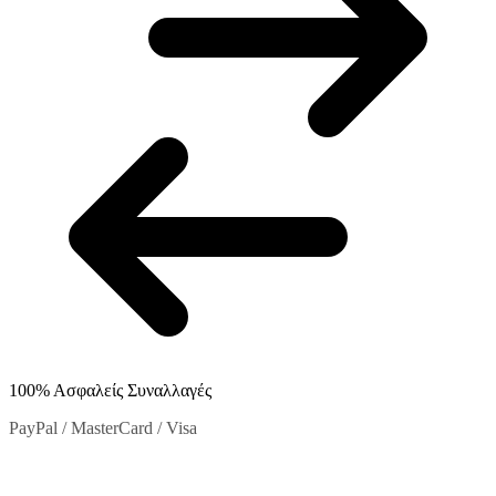
στη
σελίδα
του
προϊόντος
100% Ασφαλείς Συναλλαγές
PayPal / MasterCard / Visa