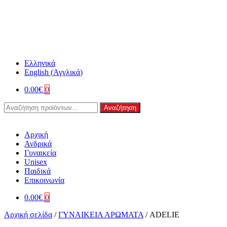
Ελληνικά
English
(
Αγγλικά
)
0.00
€
0
Αναζήτηση
Αναζήτηση
για:
Αρχική
Ανδρικά
Γυναικεία
Unisex
Παιδικά
Επικοινωνία
0.00
€
0
Αρχική σελίδα
/
ΓΥΝΑΙΚΕΙΑ ΑΡΩΜΑΤΑ
/
ADELIE