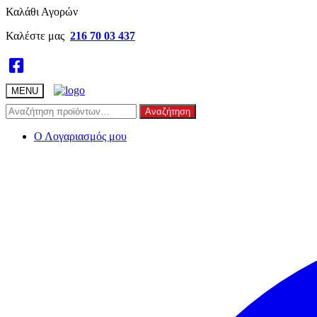
Skip
Skip
Καλάθι Αγορών
to
to
Καλέστε μας
216 70 03 437
navigation
content
MENU
Αναζήτηση
Αναζήτηση
για:
Ο Λογαριασμός μου