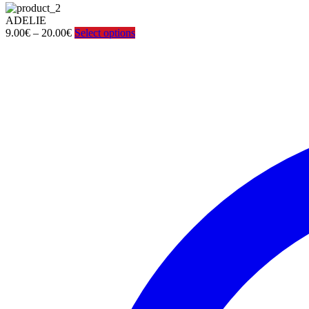
ADELIE
Price
9.00
€
–
20.00
€
Select options
range:
9.00€
through
20.00€