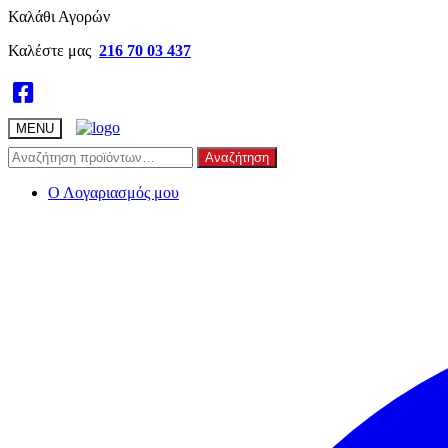
Skip
Skip
Καλάθι Αγορών
to
to
Καλέστε μας
216 70 03 437
navigation
content
MENU
Αναζήτηση
Αναζήτηση
για:
Ο Λογαριασμός μου