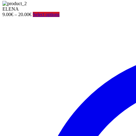
ELENA
Price
9.00
€
–
20.00
€
Select options
range:
9.00€
through
20.00€