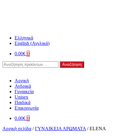
Ελληνικά
English
(
Αγγλικά
)
0.00
€
0
Αναζήτηση
Αναζήτηση
για:
Αρχική
Ανδρικά
Γυναικεία
Unisex
Παιδικά
Επικοινωνία
0.00
€
0
Αρχική σελίδα
/
ΓΥΝΑΙΚΕΙΑ ΑΡΩΜΑΤΑ
/
ELENA