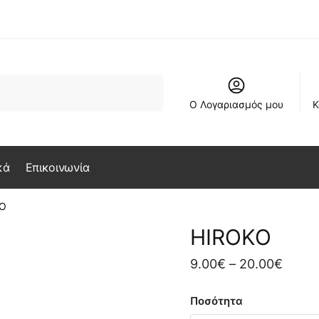
Ο Λογαριασμός μου
Κ
κά
Επικοινωνία
O
HIROKO
Price
9.00
€
–
20.00
€
range
Ποσότητα
9.00€