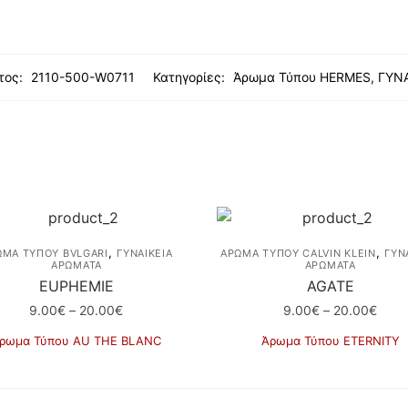
τος:
2110-500-W0711
Κατηγορίες:
Άρωμα Τύπου HERMES
,
ΓΥΝ
,
,
ΩΜΑ ΤΎΠΟΥ BVLGARI
ΓΥΝΑΙΚΕΙΑ
ΆΡΩΜΑ ΤΎΠΟΥ CALVIN KLEIN
ΓΥΝ
ΑΡΩΜΑΤΑ
ΑΡΩΜΑΤΑ
EUPHEMIE
AGATE
Price
Price
9.00
€
–
20.00
€
9.00
€
–
20.00
€
range:
rang
ρωμα Τύπου AU ΤΗΕ BLANC
Άρωμα Τύπου ETERNITY
9.00€
9.00
Αυτό
Αυτό
through
thro
το
το
20.00€
20.0
προϊόν
προϊόν