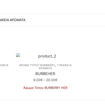
ΑΙΚΕΙΑ ΑΡΩΜΑΤΑ
,
ΑΙΚΕΙΑ
ΆΡΩΜΑ ΤΎΠΟΥ BURBERRY
ΓΥΝΑΙΚΕΙΑ
ΑΡΩΜΑΤΑ
BURBEHER
Price
9.00
€
–
20.00
€
e:
range:
Άρωμα Τύπου BURBERRY HER
€
9.00€
ugh
through
0€
20.00€