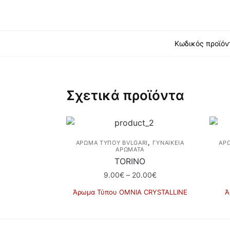
Κωδικός προϊόν
Σχετικά προϊόντα
,
ΆΡΩΜΑ ΤΎΠΟΥ BVLGARI
ΓΥΝΑΙΚΕΙΑ
ΆΡ
ΑΡΩΜΑΤΑ
TORINO
Price
9.00
€
–
20.00
€
range:
Άρωμα Τύπου ΟΜΝΙΑ CRYSTALLINE
Ά
9.00€
Αυτό
through
το
20.00€
προϊόν