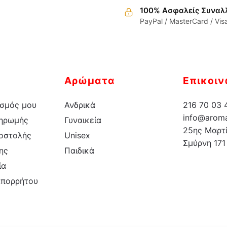
100% Ασφαλείς Συναλ
έχει
έχει
PayPal / MasterCard / Vis
πολλαπλές
πολλαπλές
παραλλαγές.
παραλλαγέ
Οι
Οι
επιλογές
επιλογές
μπορούν
μπορούν
Αρώματα
Επικοιν
να
να
επιλεγούν
επιλεγούν
σμός μου
Ανδρικά
216 70 03 
στη
στη
info@aroma
ληρωμής
Γυναικεία
σελίδα
σελίδα
25ης Μαρτί
οστολής
Unisex
του
του
Σμύρνη 171
ης
Παιδικά
προϊόντος
προϊόντος
ία
Απορρήτου