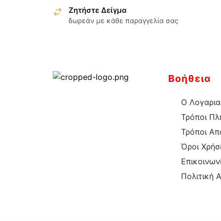
Ζητήστε Δείγμα
έχει
δωρεάν με κάθε παραγγελία σας
πολλαπλές
παραλλαγές.
Οι
επιλογές
μπορούν
Βοήθεια
να
επιλεγούν
Ο Λογαρια
στη
Τρόποι Π
σελίδα
Τρόποι Απ
του
Όροι Χρήσ
προϊόντος
Επικοινων
Πολιτική 