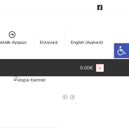
αλάθι Αγορών
Ελληνικά
English
(
Αγγλικά
)
Ανοίξτε τη γραμμή εργαλείων
0.00
€
0
: