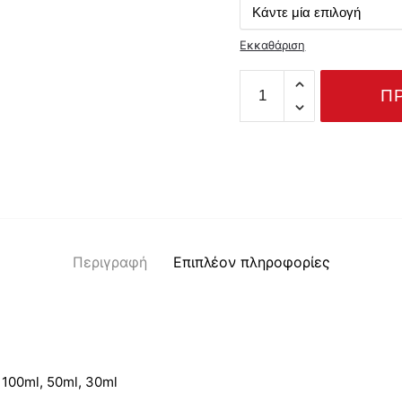
throu
20.00
Εκκαθάριση
HIROKO
Π
ποσότητα
Περιγραφή
Επιπλέον πληροφορίες
100ml, 50ml, 30ml