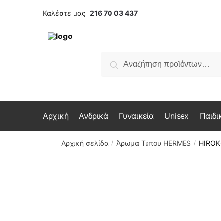
Skip
Skip
Καλέστε μας
216 70 03 437
to
to
navigation
content
Αναζήτηση
Αναζήτηση
για:
Αρχική
Ανδρικά
Γυναικεία
Unisex
Παιδι
Αρχική σελίδα
Άρωμα Τύπου HERMES
HIROK
/
/